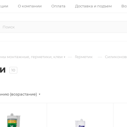
кции
О компании
Оплата
Доставка и подъем
Во
—
—
ны монтажные, герметики, клеи
Герметик
Силиконов
ки
10
анию (возрастание)