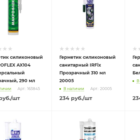
етик силиконовый
Герметик силиконовый
Ге
OFLEX AX104
санитарный IRFix
са
ерсальный
Прозрачный 310 мл
Бе
рачный, 290 мл
20005
В
личии
Арт.: 163845
В наличии
Арт.: 20005
руб.
/шт
234
руб.
/шт
23