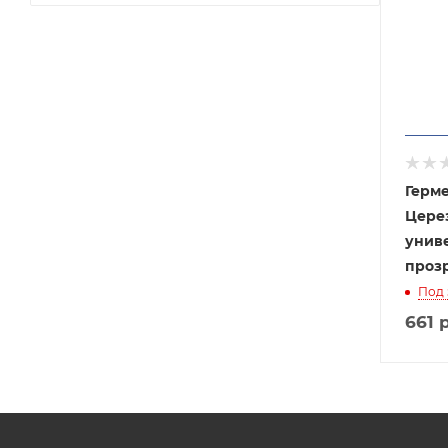
Герм
Церез
унив
проз
Под 
661
р