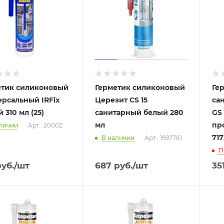
етик силиконовый
Герметик силиконовый
Ге
рсальный IRFix
Церезит CS 15
са
 310 мл (25)
санитарный белый 280
GS
мл
пр
личии
Арт.: 20002
71
В наличии
Арт.: 1997781
П
уб.
/шт
687
руб.
/шт
35