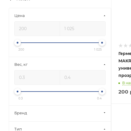
Цена
200
1 025
Герм
MAKR
Вес, кг
унив
проз
В на
200
0.3
0.4
Бренд
Тип