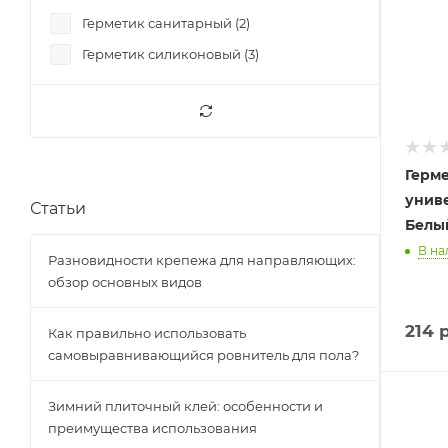
Герметик санитарный (
2
)
Герметик силиконовый (
3
)
Герм
униве
Статьи
Белый
В на
Разновидности крепежа для направляющих:
обзор основных видов
214
р
Как правильно использовать
самовыравнивающийся ровнитель для пола?
Зимний плиточный клей: особенности и
преимущества использования