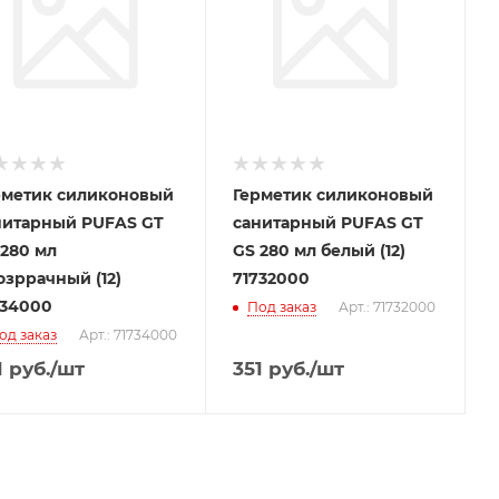
рметик силиконовый
Герметик силиконовый
нитарный PUFAS GT
санитарный PUFAS GT
 280 мл
GS 280 мл белый (12)
озррачный (12)
71732000
734000
Под заказ
Арт.: 71732000
од заказ
Арт.: 71734000
1
руб.
/шт
351
руб.
/шт