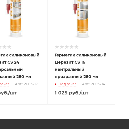
етик силиконовый
Герметик силиконовый
ит CS 24
Церезит CS 16
ерсальный
нейтральный
рачный 280 мл
прозрачный 280 мл
заказ
Арт.: 2005217
Под заказ
Арт.: 2005214
уб.
/шт
1 025
руб.
/шт