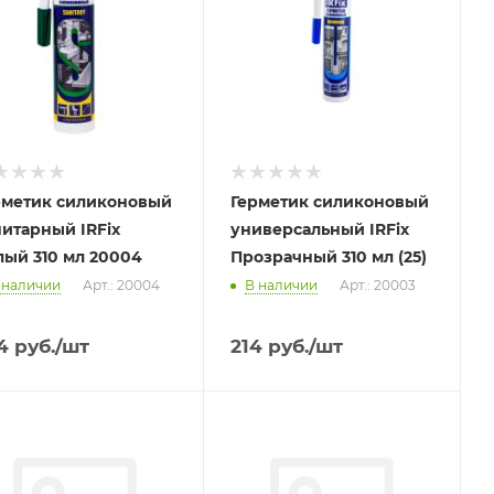
рметик силиконовый
Герметик силиконовый
нитарный IRFix
универсальный IRFix
лый 310 мл 20004
Прозрачный 310 мл (25)
 наличии
Арт.: 20004
В наличии
Арт.: 20003
4
руб.
/шт
214
руб.
/шт