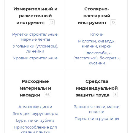
Измерительный и
Столярно-
разметочный
слесарный
инструмент
инструмент
13
15
Рулетки строительные,
Ключи
мерные ленты
Молотки, кувалды,
Угольники (угломеры),
киянки, кирки
линейки
Плоскогубцы
Уровни строительные
(пассатижи), бокорезы,
кусачки
Расходные
Средства
материалы и
индивидуальной
насадки
защиты труда
66
3
Алмазные диски
Защитные очки, маски
и каски
Биты для шуруповерта
Перчатки и рукавицы
Буры, пики, зубила
Приспособление для
кладки плитки