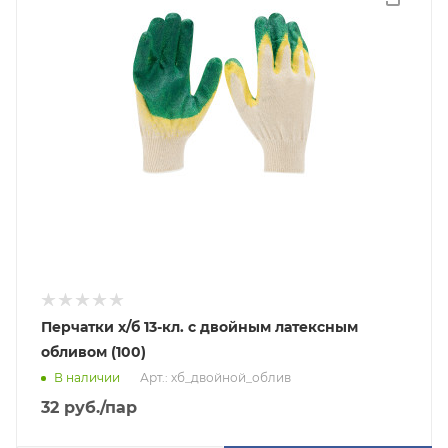
Перчатки х/б 13-кл. с двойным латексным
обливом (100)
В наличии
Арт.: хб_двойной_облив
32
руб.
/пар