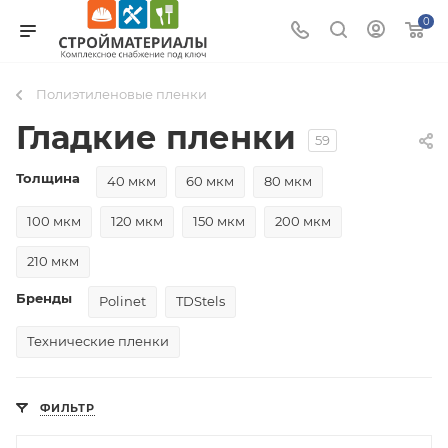
0
Полиэтиленовые пленки
Гладкие пленки
59
Толщина
40 мкм
60 мкм
80 мкм
100 мкм
120 мкм
150 мкм
200 мкм
210 мкм
Бренды
Polinet
TDStels
Технические пленки
ФИЛЬТР