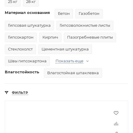
25 кг
28 кг
Материал основания
Бетон
Газобетон
Гипсовая штукатурка
Гипсоволокнистые листы
Гипсокартон
Кирпич
Пазогребневые плиты
Стеклохолст
Цементная штукатурка
Швы гипсокартона
Показать еще
Влагостойкость
Влагостойкая шпаклевка
ФИЛЬТР