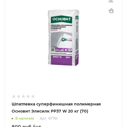
Шпатлевка суперфинишная полимерная
Основит Элисилк PP37 W 20 кг (70)
В наличии
Арт.: 67761
800
руб.
/шт