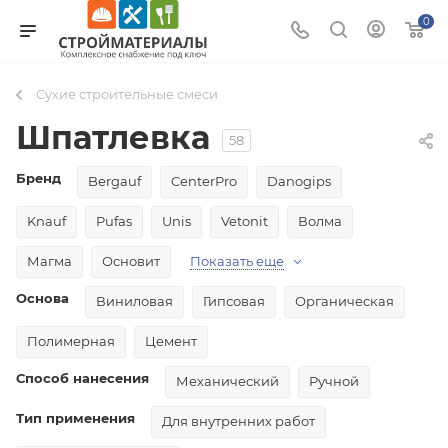
0
Сухие строительные смеси
Шпатлевка
58
Бренд
Bergauf
CenterPro
Danogips
Knauf
Pufas
Unis
Vetonit
Волма
Магма
Основит
Показать еще
Основа
Виниловая
Гипсовая
Органическая
Полимерная
Цемент
Способ нанесения
Механический
Ручной
Тип применения
Для внутренних работ