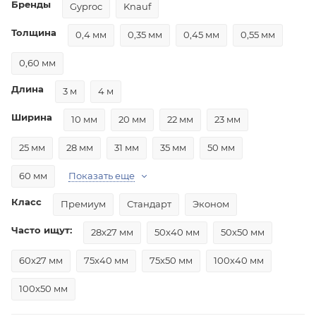
Бренды
Gyproc
Knauf
Толщина
0,4 мм
0,35 мм
0,45 мм
0,55 мм
0,60 мм
Длина
3 м
4 м
Ширина
10 мм
20 мм
22 мм
23 мм
25 мм
28 мм
31 мм
35 мм
50 мм
60 мм
Показать еще
Класс
Премиум
Стандарт
Эконом
Часто ищут:
28x27 мм
50x40 мм
50x50 мм
60x27 мм
75x40 мм
75x50 мм
100x40 мм
100x50 мм