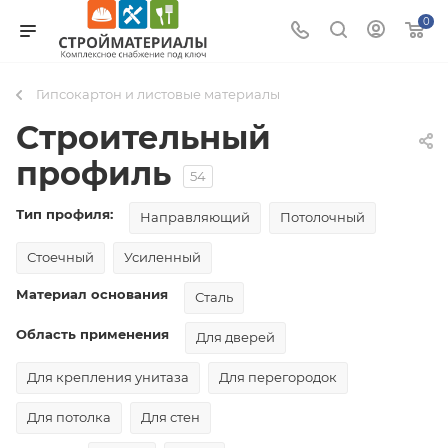
0
Гипсокартон и листовые материалы
Строительный
профиль
54
Тип профиля:
Направляющий
Потолочный
Стоечный
Усиленный
Материал основания
Сталь
Область применения
Для дверей
Для крепления унитаза
Для перегородок
Для потолка
Для стен