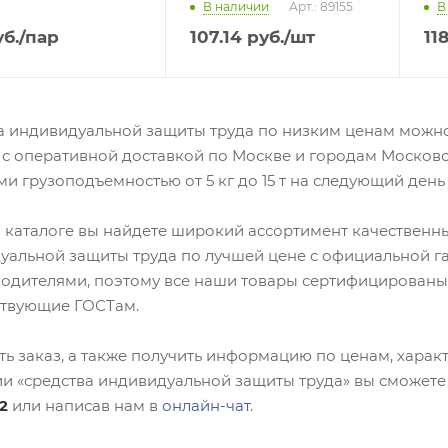
В наличии
Арт.: 89155
В
б.
/пар
107.14
руб.
/шт
11
а индивидуальной защиты труда по низким ценам можно 
 с оперативной доставкой по Москве и городам Московс
и грузоподъемностью от 5 кг до 15 т на следующий день
 каталоге вы найдете широкий ассортимент качественны
уальной защиты труда по лучшей цене с официальной г
водителями, поэтому все наши товары сертифицированы
ствующие ГОСТам.
ь заказ, а также получить информацию по ценам, характ
ии «средства индивидуальной защиты труда» вы сможете
2
или написав нам в
онлайн-чат
.