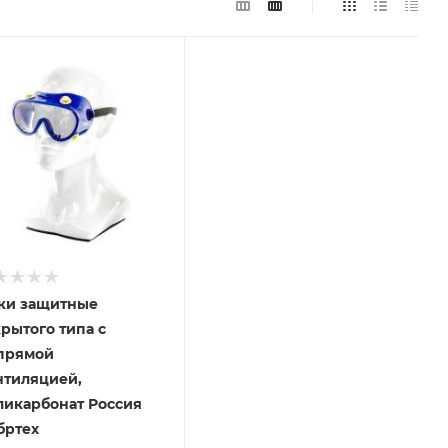
ки защитные
рытого типа с
прямой
нтиляцией,
ликарбонат Россия
бртех