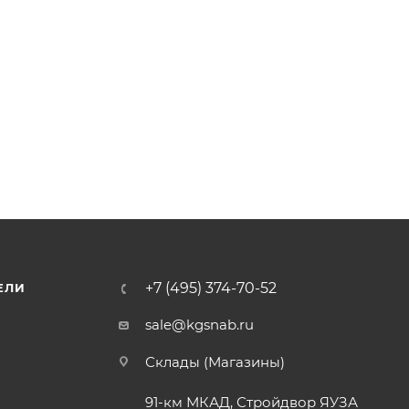
+7 (495) 374-70-52
ЕЛИ
sale@kgsnab.ru
Склады (Магазины)
91-км МКАД, Стройдвор ЯУЗА