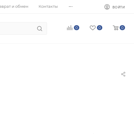
...
зврат и обмен
Контакты
ВОЙТИ
0
0
0