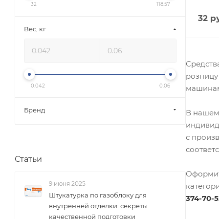
32
118.57
32
ру
Вес, кг
Средств
розницу
0.042
0.06
машинам
Бренд
В нашем
индивид
с произ
соответ
Статьи
Оформит
9 июня 2025
категор
Штукатурка по газоблоку для
374-70-5
внутренней отделки: секреты
качественной подготовки