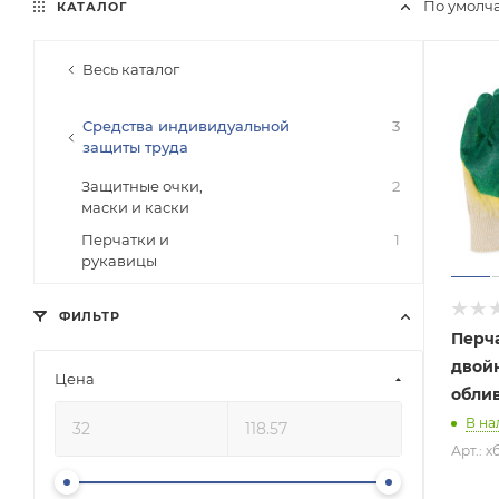
По умолч
КАТАЛОГ
Весь каталог
Средства индивидуальной
3
защиты труда
Защитные очки,
2
маски и каски
Перчатки и
1
рукавицы
ФИЛЬТР
Перча
двой
Цена
облив
В на
Арт.: 