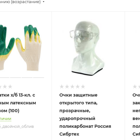
анию (возрастание)
тки х/б 13-кл. с
Очки защитные
Оч
ным латексным
открытого типа,
зак
ом (100)
прозрачные,
не
ударопрочный
ве
личии
поликарбонат Россия
по
хб_двойной_облив
Сибртех
Си