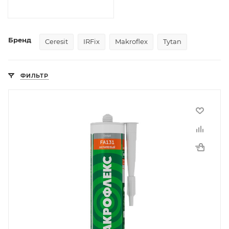
Бренд
Ceresit
IRFix
Makroflex
Tytan
ФИЛЬТР