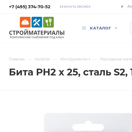
+7 (495) 374-70-52
А
ЗАКАЗАТЬ ЗВОНОК
КАТАЛОГ
—
—
—
Главная
Каталог
Инструменты
Расходные мат
Бита РН2 х 25, сталь S2, 