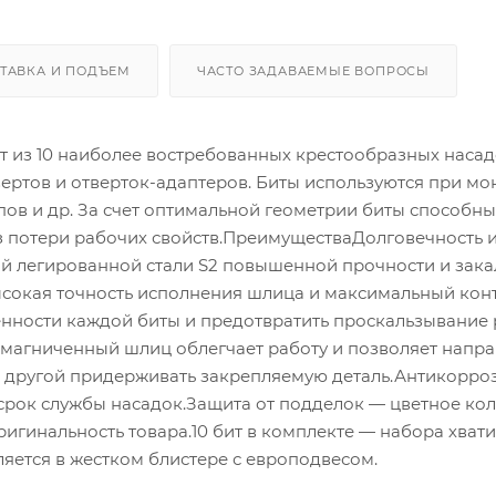
ТАВКА И ПОДЪЕМ
ЧАСТО ЗАДАВАЕМЫЕ ВОПРОСЫ
тоит из 10 наиболее востребованных крестообразных насад
ертов и отверток-адаптеров. Биты используются при мо
ов и др. За счет оптимальной геометрии биты способны
з потери рабочих свойств.ПреимуществаДолговечность 
ой легированной стали S2 повышенной прочности и зак
ысокая точность исполнения шлица и максимальный кон
енности каждой биты и предотвратить проскальзывание
амагниченный шлиц облегчает работу и позволяет напра
а другой придерживать закрепляемую деталь.Антикорр
срок службы насадок.Защита от подделок — цветное кол
игинальность товара.10 бит в комплекте — набора хвати
яется в жестком блистере с европодвесом.