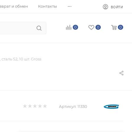
...
зврат и обмен
Контакты
ВОЙТИ
0
0
0
 сталь S2, 10 шт. Gross
Артикул:
11330