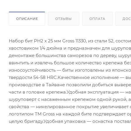
ОПИСАНИЕ
ОТЗЫВЫ
ОПЛАТА
ДОС
Набор бит PH2 х 25 мм Gross 11330, из стали S2, сос
хвостовиком 1/4 дюйма и предназначен для шурупов
демонтаже большинства саморезов по дереву, шуруп
ввинтить и извлечь большое количество крепежа бе
износоустойчивость — биты изготовлены из японск
твердости 54-58 HRC.Качественное исполнение — в
производстве в Тайване позволили добиться вывер
части в головке крепежа.Удобная эксплуатация — н
шуруповерт с насаженным крепежом одной рукой, 
свойства — никелированное покрытие увеличивает 
логотипом ТМ Gross на каждой бите подтверждает ор
целую бригаду.Удобная упаковка — оснастка поставл