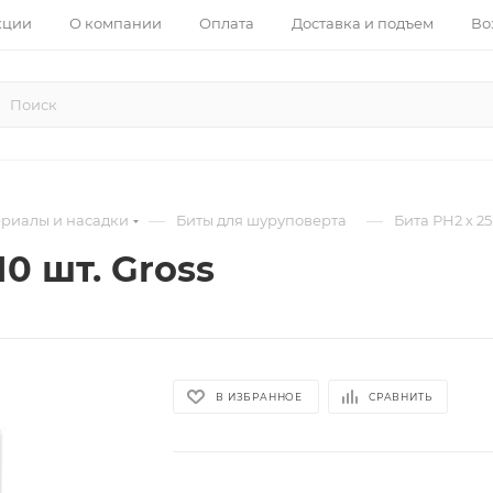
кции
О компании
Оплата
Доставка и подъем
Во
—
—
ериалы и насадки
Биты для шуруповерта
Бита РН2 х 25,
10 шт. Gross
В ИЗБРАННОЕ
СРАВНИТЬ