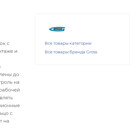
ок с
Все товары категории
нтаже и
Все товары бренда Gross
и
алены до
троль на
 рабочей
влять
озионные
ьцо с
т на