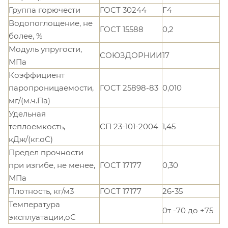
Группа горючести
ГОСТ 30244
Г4
Водопоглощение, не
ГОСТ 15588
0,2
более, %
Модуль упругости,
СОЮЗДОРНИИ
17
МПа
Коэффициент
паропроницаемости,
ГОСТ 25898-83
0,010
мг/(м.ч.Па)
Удельная
теплоемкость,
СП 23-101-2004
1,45
кДж/(кг.оС)
Предел прочности
при изгибе, не менее,
ГОСТ 17177
0,30
МПа
Плотность, кг/м3
ГОСТ 17177
26-35
Температура
0т -70 до +75
эксплуатации,оС