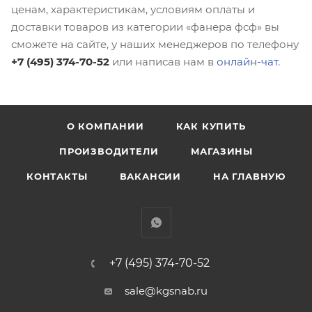
ценам, характеристикам, условиям оплаты и
доставки товаров из категории «фанера фсф» вы
сможете на сайте, у наших менеджеров по телефону
+7 (495) 374-70-52
или написав нам в
онлайн-чат
.
О КОМПАНИИ
КАК КУПИТЬ
ПРОИЗВОДИТЕЛИ
МАГАЗИНЫ
КОНТАКТЫ
ВАКАНСИИ
НА ГЛАВНУЮ
+7 (495) 374-70-52
sale@kgsnab.ru