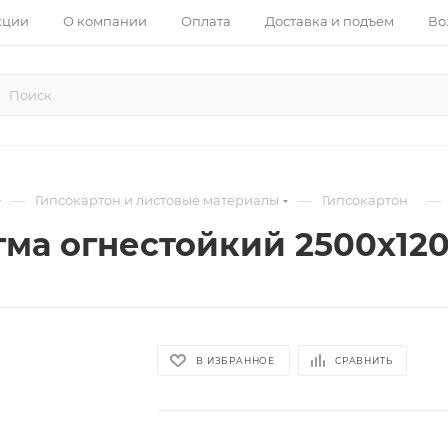
кции
О компании
Оплата
Доставка и подъем
Во
—
—
—
Гипсокартон и листовые материалы
Гипсокартон
гма огнестойкий 2500х120
В ИЗБРАННОЕ
СРАВНИТЬ