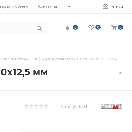
...
зврат и обмен
Контакты
ВОЙТИ
0
0
0
Гипсокартон (ГКЛО) Магма огнестойкий 2500х1200х12,5 мм
0х12,5 мм
Артикул:
6581