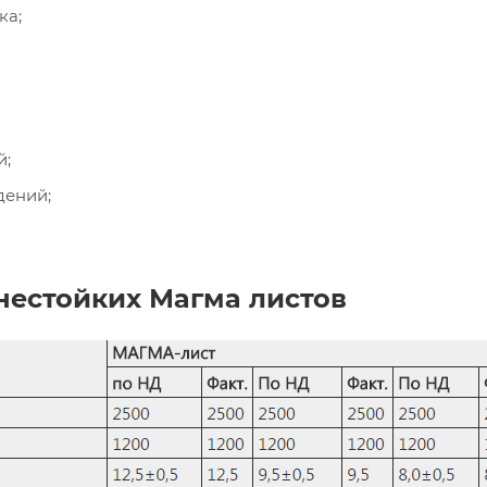
ка;
й;
дений;
нестойких Магма листов