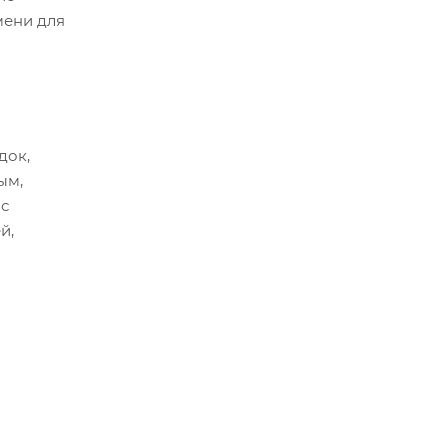
мени для
док,
ым,
 с
й,