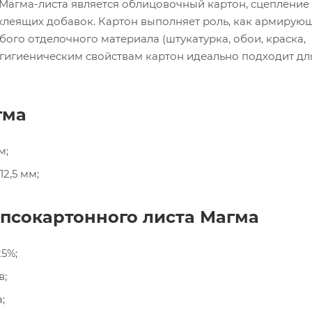
агма-листа является облицовочный картон, сцепление
клеящих добавок. Картон выполняет роль, как армирую
бого отделочного материала (штукатурка, обои, краска,
и гигиеническим свойствам картон идеально подходит д
гма
м;
2,5 мм;
псокартонного листа Магма
5%;
в;
;