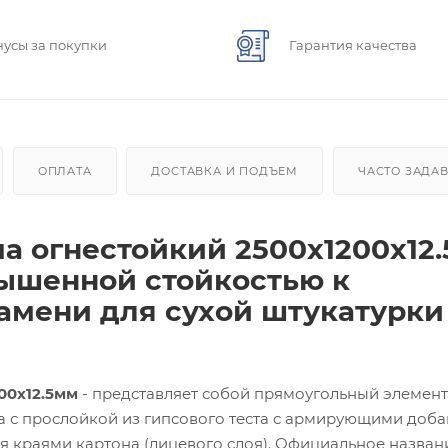
нусы за покупки
Гарантия качества
ОПЛАТА
ДОСТАВКА И ПОДЪЕМ
ЧАСТО ЗАДА
а огнестойкий 2500х1200х12
вышенной стойкостью к
амени для сухой штукатурки
00х12.5мм
- представляет собой прямоугольный элемент
на с прослойкой из гипсового теста с армирующими доба
 краями картона (лицевого слоя). Официальное назван