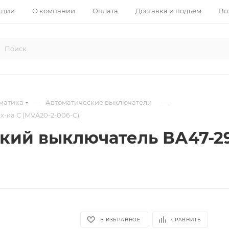
кции
О компании
Оплата
Доставка и подъем
Во
—
—
матика
Автоматические выключатели
х-ка С (MVA20-2-006-C)
кий выключатель ВА47-29 
В ИЗБРАННОЕ
СРАВНИТЬ