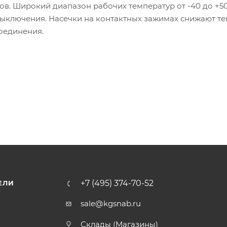
в. Широкий диапазон рабочих температур от -40 до +50
ыключения. Насечки на контактных зажимах снижают т
оединения.
+7 (495) 374-70-52
ЕЛИ
sale@kgsnab.ru
Склады (Магазины)