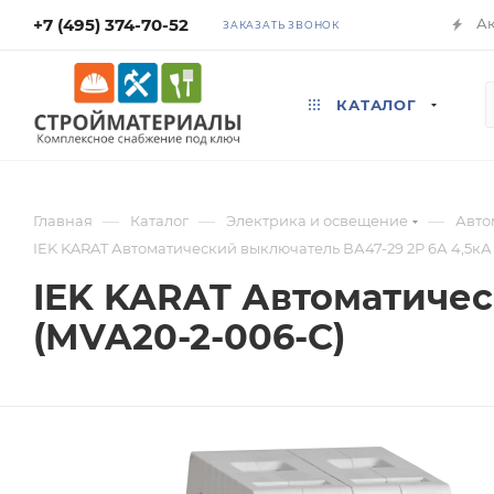
+7 (495) 374-70-52
А
ЗАКАЗАТЬ ЗВОНОК
КАТАЛОГ
—
—
—
Главная
Каталог
Электрика и освещение
Авто
IEK KARAT Автоматический выключатель ВА47-29 2Р 6А 4,5кА 
IEK KARAT Автоматичес
(MVA20-2-006-C)