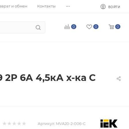
...
зврат и обмен
Контакты
ВОЙТИ
0
0
0
2Р 6А 4,5кА х-ка С
Артикул:
MVA20-2-006-C