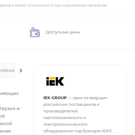
азина и может отличаться от цен в розничных магазинах
Доступные цены
ВАЕМЫЕ ВОПРОСЫ
имеющих
IEK GROUP
— один из ведущих
российских поставщиков и
грузки и
производителей
ой
светотехнического и
шиной
электротехнического
нения
оборудования под брендом IEK®,