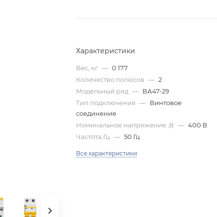
Характеристики
Вес, кг
—
0.177
Количество полюсов
—
2
Модельный ряд
—
ВА47-29
Тип подключения
—
Винтовое
соединение
Номинальное напряжение ,В
—
400 В
Частота,Гц
—
50 Гц
Все характеристики