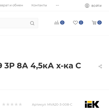
...
зврат и обмен
Контакты
ВОЙТИ
0
0
0
3Р 8А 4,5кА х-ка С
Артикул:
MVA20-3-008-C