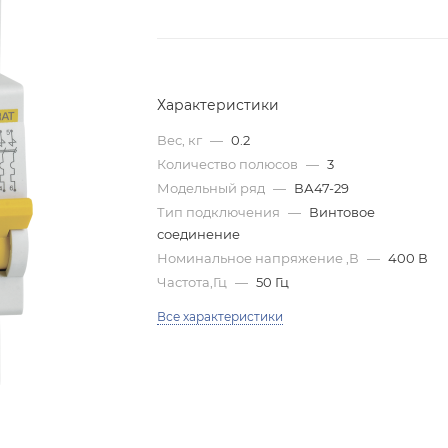
Характеристики
Вес, кг
—
0.2
Количество полюсов
—
3
Модельный ряд
—
ВА47-29
Тип подключения
—
Винтовое
соединение
Номинальное напряжение ,В
—
400 В
Частота,Гц
—
50 Гц
Все характеристики