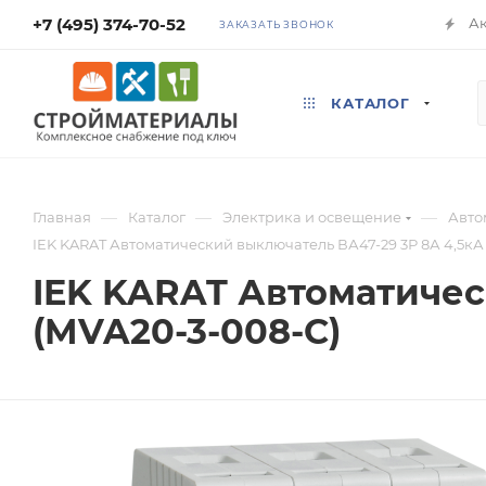
+7 (495) 374-70-52
А
ЗАКАЗАТЬ ЗВОНОК
КАТАЛОГ
—
—
—
Главная
Каталог
Электрика и освещение
Авто
IEK KARAT Автоматический выключатель ВА47-29 3Р 8А 4,5кА 
IEK KARAT Автоматичес
(MVA20-3-008-C)