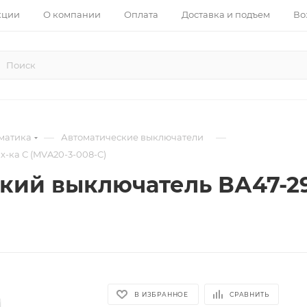
кции
О компании
Оплата
Доставка и подъем
Во
—
—
матика
Автоматические выключатели
х-ка С (MVA20-3-008-C)
кий выключатель ВА47-29 
В ИЗБРАННОЕ
СРАВНИТЬ