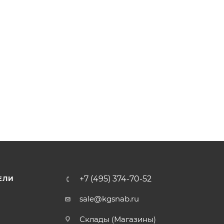
+7 (495) 374-70-52
ЕЛИ
sale@kgsnab.ru
Склады (Магазины)