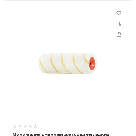
Мини-валик сменный для среднегладких