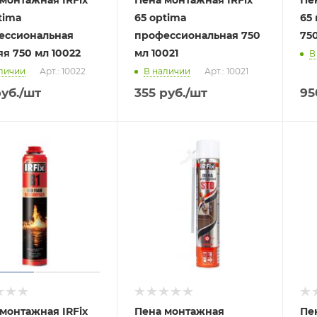
монтажная IRFix
Пена монтажная IRFix
Пе
tima
65 optima
65
ессиональная
профессиональная 750
75
я 750 мл 10022
мл 10021
В
личии
Арт.: 10022
В наличии
Арт.: 10021
уб.
/шт
355
руб.
/шт
95
монтажная IRFix
Пена монтажная
Пе