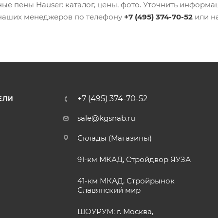
ые пены Hauser: каталог, цены, фото. Уточнить информа
у наших менеджеров по телефону
+7 (495) 374-70-52
или на
+7 (495) 374-70-52
ЕЛИ
sale@kgsnab.ru
Склады (Магазины)
91-км МКАД, Стройдвор ЯУЗА
41-км МКАД, Стройрынок
Славянский мир
ШОУРУМ: г. Москва,