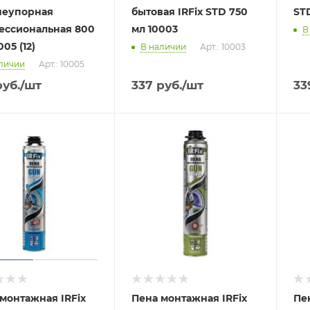
неупорная
бытовая IRFix STD 750
ST
ессиональная 800
мл 10003
В
005 (12)
В наличии
Арт.: 10003
личии
Арт.: 10005
уб.
/шт
337
руб.
/шт
33
монтажная IRFix
Пена монтажная IRFix
Пе