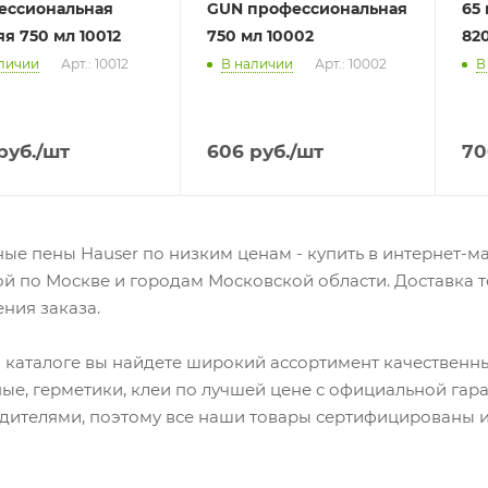
ессиональная
GUN профессиональная
65
я 750 мл 10012
750 мл 10002
820
личии
Арт.: 10012
В наличии
Арт.: 10002
В
руб.
/шт
606
руб.
/шт
70
ые пены Hauser по низким ценам - купить в интернет-ма
ой по Москве и городам Московской области. Доставка 
ния заказа.
 каталоге вы найдете широкий ассортимент качественны
ые, герметики, клеи по лучшей цене с официальной гар
дителями, поэтому все наши товары сертифицированы и