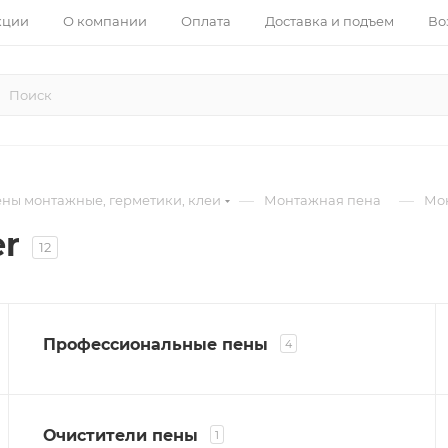
кции
О компании
Оплата
Доставка и подъем
Во
—
—
ны монтажные, герметики, клеи
Монтажная пена
Мо
r
12
Профессиональные пены
4
Очистители пены
1