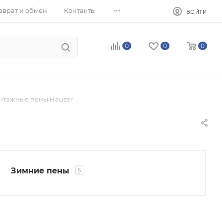
...
зврат и обмен
Контакты
ВОЙТИ
0
0
0
нтажные пены Hauser
Зимние пены
5