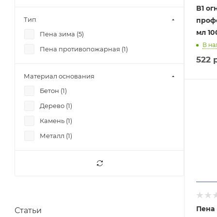
B1 ог
Тип
проф
мл 10
Пена зима (
5
)
В на
Пена противопожарная (
1
)
522
р
Материал основания
Бетон (
1
)
Дерево (
1
)
Камень (
1
)
Металл (
1
)
Пена 
Статьи