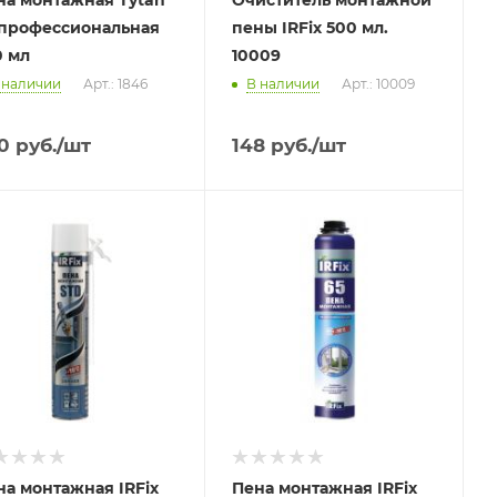
на монтажная Tytan
Очиститель монтажной
 профессиональная
пены IRFix 500 мл.
0 мл
10009
 наличии
Арт.: 1846
В наличии
Арт.: 10009
0
руб.
/шт
148
руб.
/шт
на монтажная IRFix
Пена монтажная IRFix