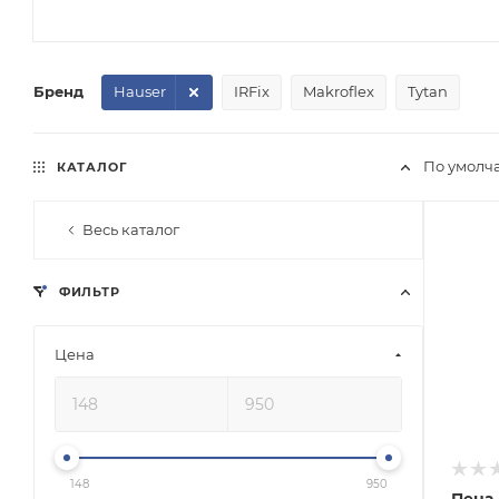
Бренд
Hauser
IRFix
Makroflex
Tytan
По умолч
КАТАЛОГ
Весь каталог
ФИЛЬТР
Цена
148
950