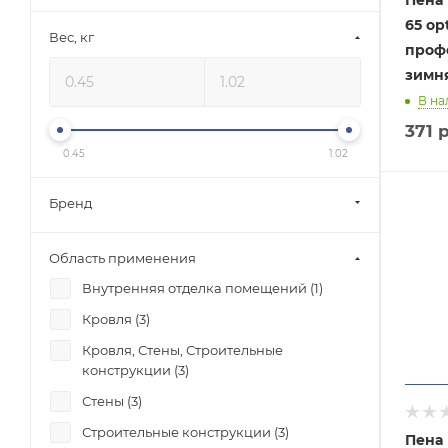
Пена 
65 op
Вес, кг
проф
зимня
В на
371
р
0.45
1.02
Бренд
Область применения
Внутренняя отделка помещений (
1
)
Кровля (
3
)
Кровля, Стены, Строительные
конструкции (
3
)
Стены (
3
)
Строительные конструкции (
3
)
Пена 