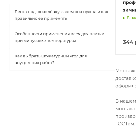
проф
зимня
Лента под шпаклёвку: зачем она нужна и как
В на
правильно её применять
Особенности применения клея для плитки
при минусовых температурах
344
Как выбрать штукатурный угол для
внутренних работ?
Монтажн
доставк
оформле
В нашем
монтажн
произво
ГОСТам.