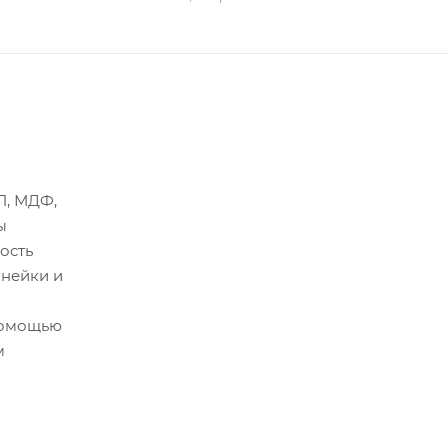
П, МДФ,
ы
ость
инейки и
 помощью
м