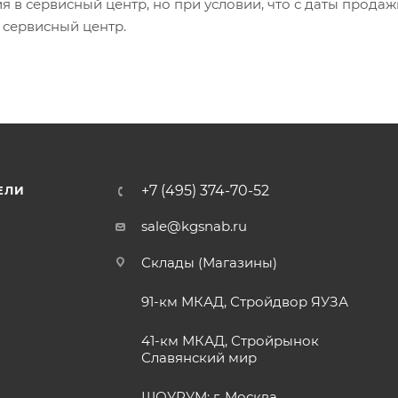
 в сервисный центр, но при условии, что с даты продаж
 сервисный центр.
+7 (495) 374-70-52
ЕЛИ
sale@kgsnab.ru
Склады (Магазины)
91-км МКАД, Стройдвор ЯУЗА
41-км МКАД, Стройрынок
Славянский мир
ШОУРУМ: г. Москва,