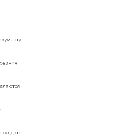
документу
дования
являются
е
 по дате