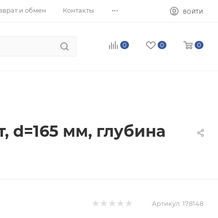
...
зврат и обмен
Контакты
ВОЙТИ
0
0
0
, d=165 мм, глубина
Артикул:
178148