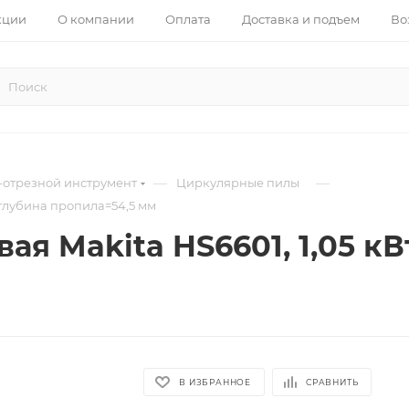
кции
О компании
Оплата
Доставка и подъем
Во
—
—
-отрезной инструмент
Циркулярные пилы
, глубина пропила=54,5 мм
я Makita HS6601, 1,05 кВт
В ИЗБРАННОЕ
СРАВНИТЬ