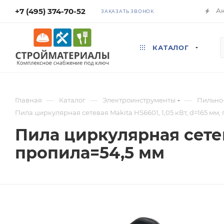
+7 (495) 374-70-52
А
ЗАКАЗАТЬ ЗВОНОК
КАТАЛОГ
—
—
—
Главная
Каталог
Электроинструменты
Пильно
Пила циркулярная сетевая Makita HS6601, 1,05 кВт, d=165 мм
Пила циркулярная сетева
пропила=54,5 мм