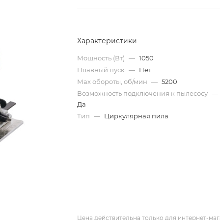
Характеристики
Мощность (Вт)
—
1050
Плавный пуск
—
Нет
Мах обороты, об/мин
—
5200
Возможность подключения к пылесосу
—
Да
Тип
—
Циркулярная пила
Цена действительна только для интернет-маг