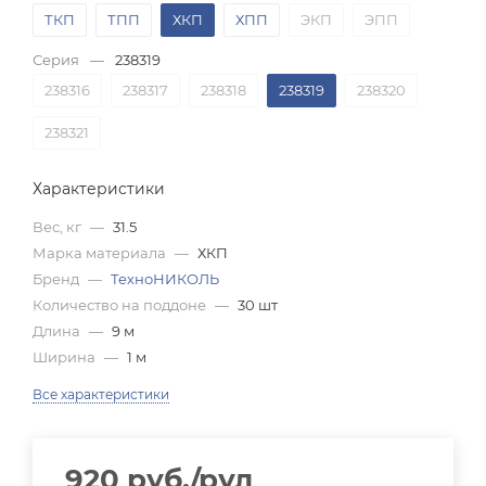
ТКП
ТПП
ХКП
ХПП
ЭКП
ЭПП
Серия
—
238319
238316
238317
238318
238319
238320
238321
Характеристики
Вес, кг
—
31.5
Марка материала
—
ХКП
Бренд
—
ТехноНИКОЛЬ
Количество на поддоне
—
30 шт
Длина
—
9 м
Ширина
—
1 м
Все характеристики
920
руб.
/рул