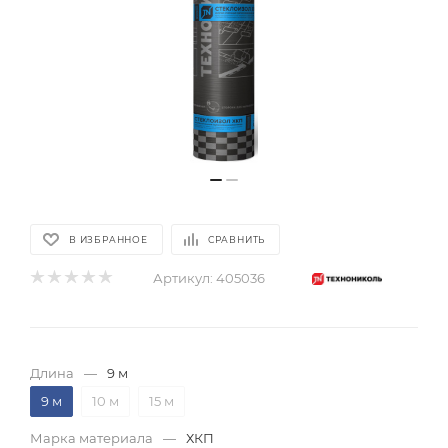
В ИЗБРАННОЕ
СРАВНИТЬ
Артикул:
405036
Длина
—
9 м
9 м
10 м
15 м
Марка материала
—
ХКП