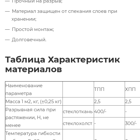
Прочный на разрыв;
Материал защищен от спекания слоев при
хранении;
Простой монтаж;
Долговечный.
Таблица Характеристик
материалов
Наименование
ТПП
ХПП
параметра
Масса 1 м2, кг, (±0,25 кг)
2,5
2,5
Разрывная сила при
стеклоткань
400/-
-
растяжении, Н, не
стеклохолст
-
300/-
менее
Температура гибкости