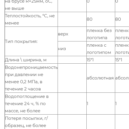
на брусе R=25мм, оС,
0
0
не выше
Теплостойкость, °С, не
80
80
менее
пленка без
пленк
верх
логотипа
логот
Тип покрытия:
пленка с
пленк
низ
логотипом
лого
Длина \ ширина, м
15*1
15*1
Водонепроницаемость
при давлении не
абсолютная
абсо
менее 0,2 МПа, в
течение 2 часов
Водопоглощение в
течение 24 ч, % по
1
1
массе, не более
Потеря посыпки, г/
образец, не более