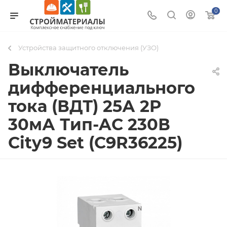
0
Устройства защитного отключения (УЗО)
Выключатель
дифференциального
тока (ВДТ) 25А 2P
30мА Тип-AC 230В
City9 Set (C9R36225)