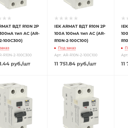
RMAT ВДТ R10N 2P
IEK ARMAT ВДТ R10N 2P
IE
300мА тип AC (AR-
100А 100мА тип AC (AR-
100
2-100C300)
R10N-2-100C100)
R10
заказ
Под заказ
П
AR-R10N-2-100C300
Арт.: AR-R10N-2-100C100
Арт
1.44
руб.
/шт
11 751.84
руб.
/шт
11