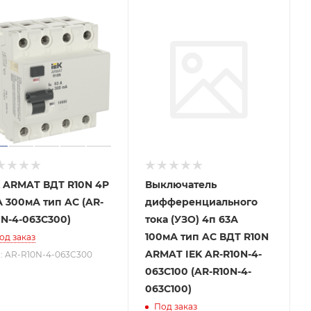
K ARMAT ВДТ R10N 4P
Выключатель
А 300мА тип AC (AR-
дифференциального
0N-4-063C300)
тока (УЗО) 4п 63А
100мА тип AC ВДТ R10N
од заказ
ARMAT IEK AR-R10N-4-
.: AR-R10N-4-063C300
063C100 (AR-R10N-4-
063C100)
Под заказ