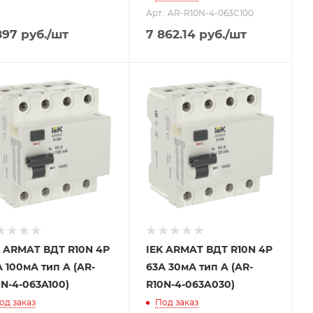
Арт.: AR-R10N-4-063C100
897
руб.
/шт
7 862.14
руб.
/шт
K ARMAT ВДТ R10N 4P
IEK ARMAT ВДТ R10N 4P
 100мА тип A (AR-
63А 30мА тип A (AR-
0N-4-063A100)
R10N-4-063A030)
од заказ
Под заказ