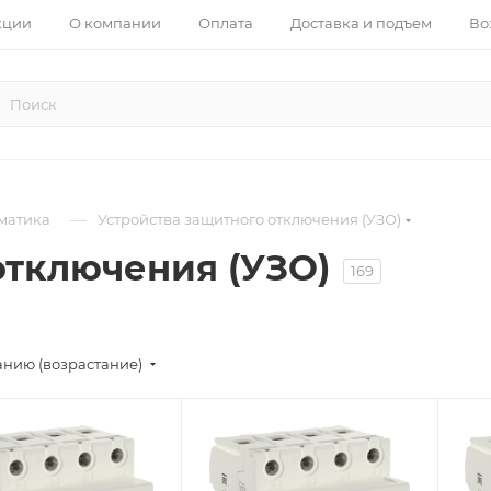
кции
О компании
Оплата
Доставка и подъем
Во
—
матика
Устройства защитного отключения (УЗО)
отключения (УЗО)
169
анию (возрастание)