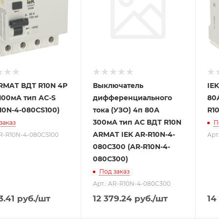
ARMAT ВДТ R10N 4P
Выключатель
IE
100мА тип AC-S
дифференциального
80
10N-4-080CS100)
тока (УЗО) 4п 80А
R1
300мА тип AC ВДТ R10N
заказ
П
ARMAT IEK AR-R10N-4-
AR-R10N-4-080CS100
Арт
080C300 (AR-R10N-4-
080C300)
Под заказ
Арт.: AR-R10N-4-080C300
3.41
руб.
/шт
12 379.24
руб.
/шт
14