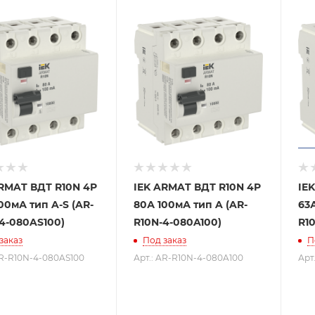
ARMAT ВДТ R10N 4P
IEK ARMAT ВДТ R10N 4P
IE
00мА тип A-S (AR-
80А 100мА тип A (AR-
63
4-080AS100)
R10N-4-080A100)
R1
заказ
Под заказ
П
AR-R10N-4-080AS100
Арт.: AR-R10N-4-080A100
Арт