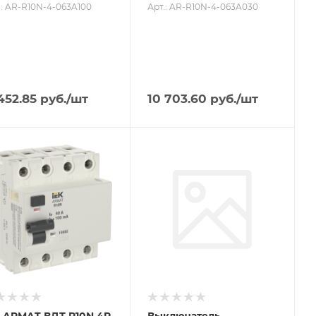
.: AR-R10N-4-063A100
Арт.: AR-R10N-4-063A030
 452.85
руб.
/шт
10 703.60
руб.
/шт