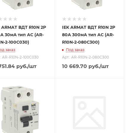
K ARMAT ВДТ R10N 2P
IEK ARMAT ВДТ R10N 2P
А 30мА тип AC (AR-
80А 300мА тип AC (AR-
N-2-100C030)
R10N-2-080C300)
од заказ
Под заказ
.: AR-R10N-2-100C030
Арт.: AR-R10N-2-080C300
 751.84
руб.
/шт
10 669.70
руб.
/шт