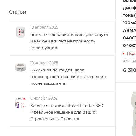
Выкл
дифф
Статьи
тока 
100мА
18 апреля 2025
ARMAT
Бетонные добавки: какие существуют
040C1
и как они влияют на прочность
040C
конструкций
Под 
Арт.: 
18 апреля 2025
6 31
Бумажная лента для швов
гипсокартона: как избежать трещин
после высыхания
6 ноября 2024
Клея для плитки Litokol Litoflex K80:
Идеальное Решение для Ваших
Строительных Проектов