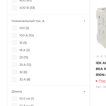
400 (
41
)
400 В (
33
)
Номинальный ток ,А
100 (
5
)
100 А (
10
)
16 (
5
)
16 А (
2
)
25 (
15
)
IEK 
25 А (
12
)
80А 1
32 (
6
)
R10N-
32 А (
8
)
Под 
40 (
26
)
Арт.: 
Длина
40 А (
12
)
10.0 см (
1
)
50 (
2
)
10.3 см (
1
)