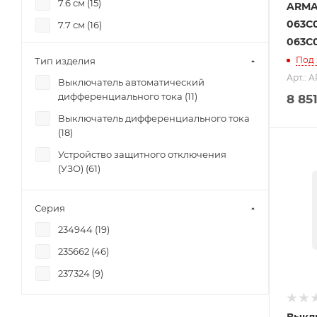
7.6 см (
15
)
ARMAT
063C0
7.7 см (
16
)
063C
8.2 см (
6
)
Под 
Тип изделия
8.3 см (
1
)
Арт.: 
Выключатель автоматический
8.4 см (
1
)
дифференциального тока (
11
)
8 851
8.6 см (
1
)
Выключатель дифференциального тока
(
18
)
8.7 см (
13
)
Устройство защитного отключения
(УЗО) (
61
)
Серия
234944 (
19
)
235662 (
46
)
237324 (
9
)