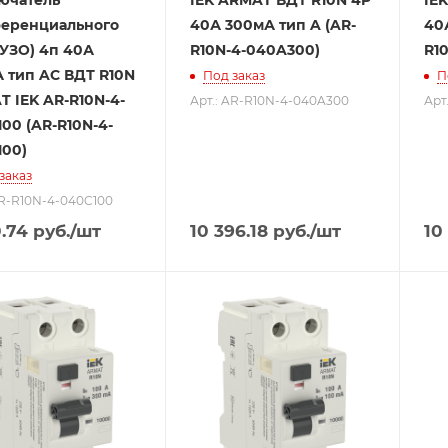
ючатель
IEK ARMAT ВДТ R10N 4P
IE
еренциального
40А 300мА тип A (AR-
40А
(УЗО) 4п 40А
R10N-4-040A300)
R1
 тип AC ВДТ R10N
Под заказ
П
 IEK AR-R10N-4-
Арт.: AR-R10N-4-040A300
Арт
00 (AR-R10N-4-
100)
заказ
AR-R10N-4-040C100
0.74
руб.
/шт
10 396.18
руб.
/шт
10