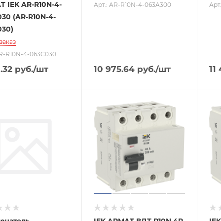
 IEK AR-R10N-4-
Арт.: AR-R10N-4-063A300
Арт
30 (AR-R10N-4-
030)
заказ
AR-R10N-4-063C030
.32
руб.
/шт
10 975.64
руб.
/шт
11