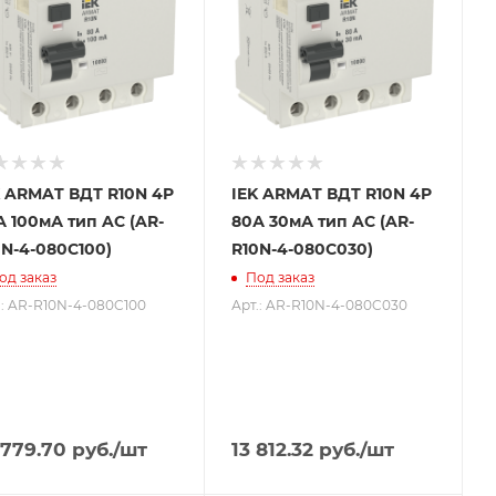
K ARMAT ВДТ R10N 4P
IEK ARMAT ВДТ R10N 4P
А 100мА тип AC (AR-
80А 30мА тип AC (AR-
0N-4-080C100)
R10N-4-080C030)
од заказ
Под заказ
.: AR-R10N-4-080C100
Арт.: AR-R10N-4-080C030
 779.70
руб.
/шт
13 812.32
руб.
/шт