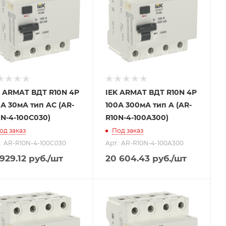
K ARMAT ВДТ R10N 4P
IEK ARMAT ВДТ R10N 4P
А 30мА тип AC (AR-
100А 300мА тип A (AR-
0N-4-100C030)
R10N-4-100A300)
од заказ
Под заказ
.: AR-R10N-4-100C030
Арт.: AR-R10N-4-100A300
 929.12
руб.
/шт
20 604.43
руб.
/шт