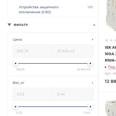
Устройства защитного
169
отключения (УЗО)
ФИЛЬТР
Цена
IEK 
100А 
R10N-
Под 
656.35
20 604.43
Арт.: 
12 8
Вес, кг
0.03
0.44