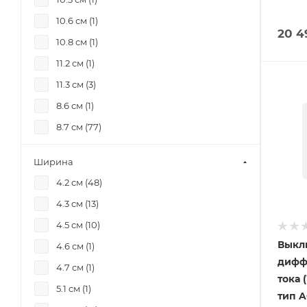
50 А (
9
)
10.6 см (
1
)
63 (
28
)
20 4
10.8 см (
1
)
63 А (
10
)
11.2 см (
1
)
80 (
3
)
11.3 см (
3
)
80 А (
15
)
8.6 см (
1
)
8.7 см (
77
)
8.9 см (
1
)
Ширина
9.0 см (
1
)
4.2 см (
48
)
9.5 см (
38
)
4.3 см (
13
)
9.9 см (
1
)
4.5 см (
10
)
Выкл
4.6 см (
1
)
дифф
4.7 см (
1
)
тока 
5.1 см (
1
)
тип A