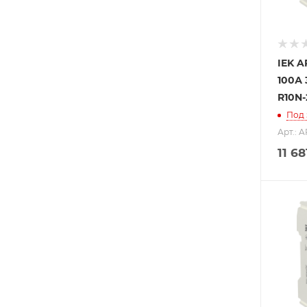
IEK A
100А 
R10N-
Под 
Арт.: 
11 68