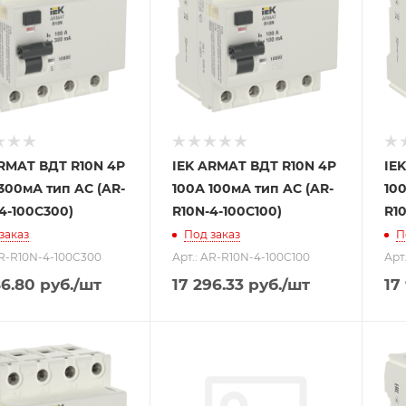
ARMAT ВДТ R10N 4P
IEK ARMAT ВДТ R10N 4P
IE
300мА тип AC (AR-
100А 100мА тип AC (AR-
100
4-100C300)
R10N-4-100C100)
R1
заказ
Под заказ
П
AR-R10N-4-100C300
Арт.: AR-R10N-4-100C100
Арт
86.80
руб.
/шт
17 296.33
руб.
/шт
17