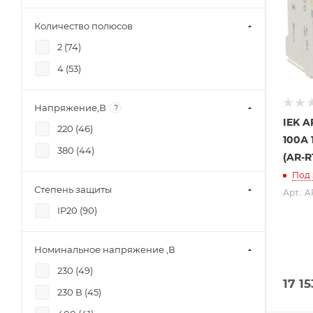
Количество полюсов
2 (
74
)
4 (
53
)
Напряжение,В
?
IEK 
220 (
46
)
100А 
380 (
44
)
(AR-R
Под 
Степень защиты
Арт.: 
IP20 (
90
)
Номинальное напряжение ,В
230 (
49
)
17 15
230 В (
45
)