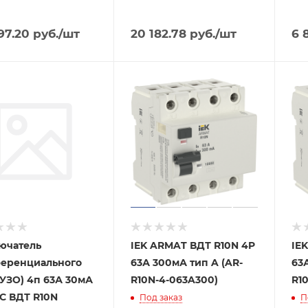
97.20
руб.
/шт
20 182.78
руб.
/шт
6 
ючатель
IEK ARMAT ВДТ R10N 4P
IE
еренциального
63А 300мА тип A (AR-
63А
(УЗО) 4п 63А 30мА
R10N-4-063A300)
R1
C ВДТ R10N
Под заказ
П