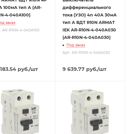
K ARMAT ВДТ R10N 4P
Выключатель
 100мА тип A (AR-
дифференциального
0N-4-040A100)
тока (УЗО) 4п 40А 30мА
тип A ВДТ R10N ARMAT
од заказ
IEK AR-R10N-4-040A030
.: AR-R10N-4-040A100
(AR-R10N-4-040A030)
Под заказ
Арт.: AR-R10N-4-040A030
 183.54
руб.
/шт
9 639.77
руб.
/шт