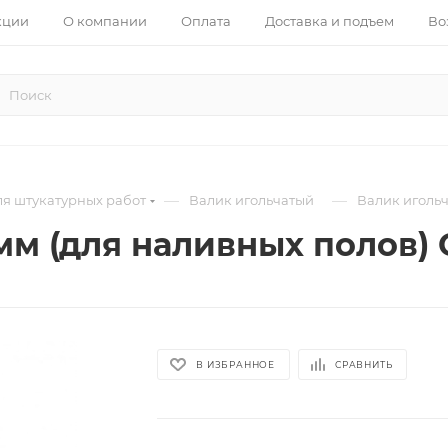
кции
О компании
Оплата
Доставка и подъем
Во
—
—
я штукатурных работ
Валик игольчатый
Валик игольч
м (для наливных полов) 
В ИЗБРАННОЕ
СРАВНИТЬ