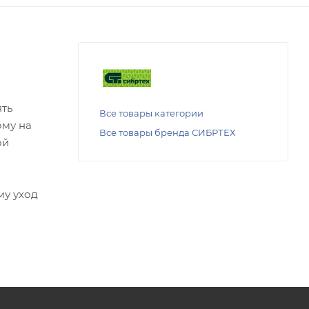
ять
Все товары категории
ому на
Все товары бренда СИБРТЕХ
ой
му уход