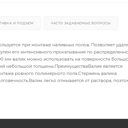
ТАВКА И ПОДЪЕМ
ЧАСТО ЗАДАВАЕМЫЕ ВОПРОСЫ
ользуется при монтаже наливных полов. Позволяет удал
путем его интенсивного прокатывания по распределенн
00 мм валик можно использовать на поверхности больш
ытий небольшой толщины.ПреимуществаВалия является
нтажа ровного полимерного пола.Стержень валика
олговечность.Валик легко отмывается от раствора, поэто