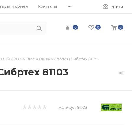
...
зврат и обмен
Контакты
ВОЙТИ
0
0
0
атый 400 мм (для наливных полов) Сибртех 81103
Сибртех 81103
Артикул:
81103