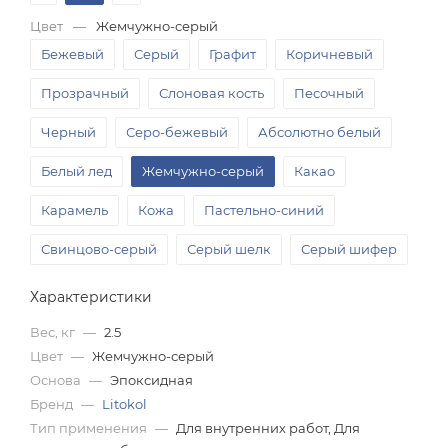
Цвет
—
Жемчужно-серый
Бежевый
Серый
Графит
Коричневый
Прозрачный
Слоновая кость
Песочный
Черный
Серо-бежевый
Абсолютно белый
Белый лед
Жемчужно-серый
Какао
Карамель
Кожа
Пастельно-синий
Свинцово-серый
Серый шелк
Серый шифер
Белый титан
Табачный
Натура
Кофе
Характеристики
Пыльно-синий
Вес, кг
—
2.5
Цвет
—
Жемчужно-серый
Основа
—
Эпоксидная
Бренд
—
Litokol
Тип применения
—
Для внутренних работ, Для