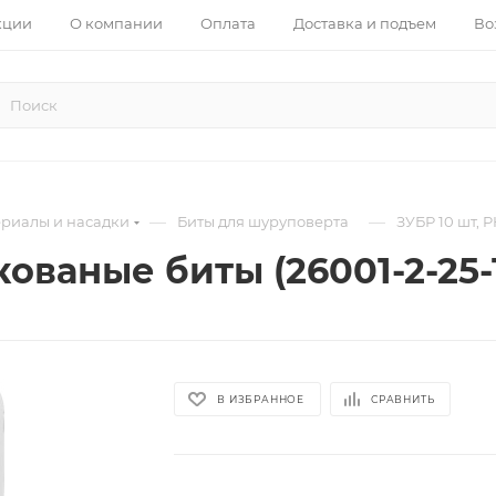
кции
О компании
Оплата
Доставка и подъем
Во
—
—
ериалы и насадки
Биты для шуруповерта
ЗУБР 10 шт, P
 кованые биты (26001-2-25-
В ИЗБРАННОЕ
СРАВНИТЬ