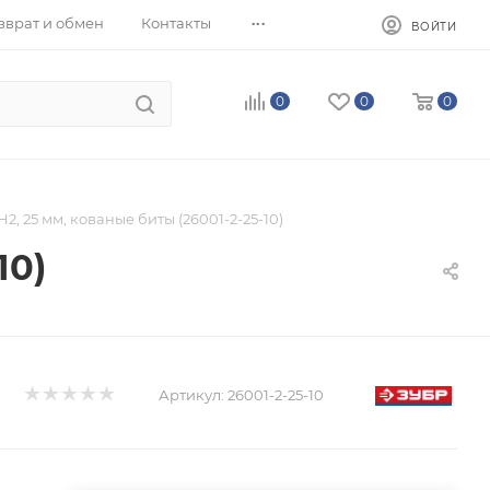
...
зврат и обмен
Контакты
ВОЙТИ
0
0
0
H2, 25 мм, кованые биты (26001-2-25-10)
10)
Артикул:
26001-2-25-10