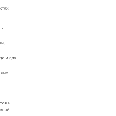
стях:
,
ы,
лы,
да и для
овых
тов и
ений,