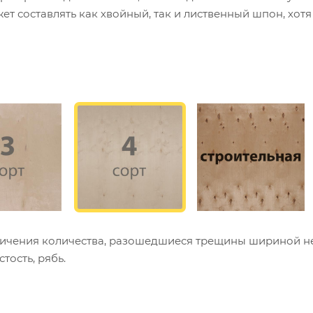
т составлять как хвойный, так и лиственный шпон, хот
ничения количества, разошедшиеся трещины шириной н
тость, рябь.