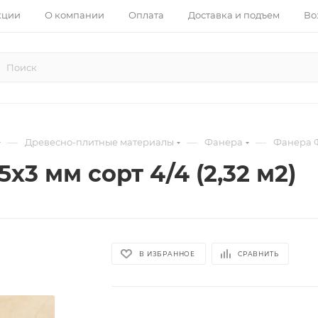
кции
О компании
Оплата
Доставка и подъем
Во
—
—
—
Древесно-плитные материалы
Фанера
Фанера 
3 мм сорт 4/4 (2,32 м2)
В ИЗБРАННОЕ
СРАВНИТЬ