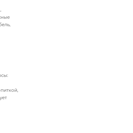
,
жные
бель,
юсы:
питкой,
ует