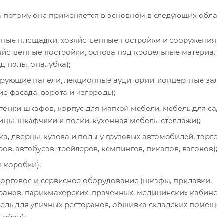
 потому она применяется в основном в следующих обла
чные площадки, хозяйственные постройки и сооружения
яйственные постройки, основа под кровельные материал
д полы, опалубка);
рующие панели, лекционные аудитории, концертные за
е фасада, ворота и изгородь);
тенки шкафов, корпус для мягкой мебели, мебель для са
ицы, шкафчики и полки, кухонная мебель, стеллажи);
, дверцы, кузова и полы у грузовых автомобилей, торг
ов, автобусов, трейлеров, кемпингов, пикапов, вагонов);
 коробки);
торговое и сервисное оборудование (шкафы, прилавки,
оранов, парикмахерских, прачечных, медицинских кабине
бель для уличных ресторанов, обшивка складских помещ
ойки);