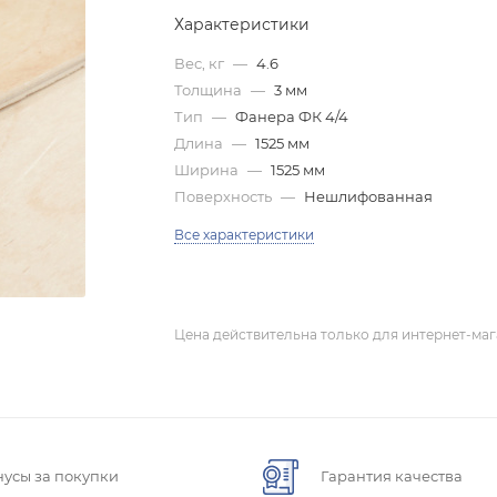
Характеристики
Вес, кг
—
4.6
Толщина
—
3 мм
Тип
—
Фанера ФК 4/4
Длина
—
1525 мм
Ширина
—
1525 мм
Поверхность
—
Нешлифованная
Все характеристики
Цена действительна только для интернет-маг
нусы за покупки
Гарантия качества