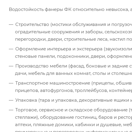
Водостойкость фанеры ФК относительно невысока, а
Строительство (мостики обслуживания и погрузо
оградительные сооружения и заборы, сельскохоз
перегородки, двери, строительные леса, настил по
Оформление интерьера и экстерьера (звукоизоли
стеновые панели, подоконники, двери, оформлени
Производство мебели (фасад, боковые и задние с
дачи, мебель для ванных комнат, столы и столешн
Транспортное машиностроение (прицепы, обшивка
прицепов, автофургонов, троллейбусов, контейнер
Упаковка (тара и упаковка, декоративные ящики и
Торговое, сервисное и складское оборудование (
стеллажи), оборудование гостиниц, баров и рест
аптеки, пляжные домики, кабинки и душевые, ме
примерочные и перегородки, информационные ст