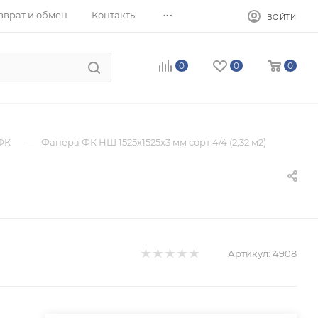
...
зврат и обмен
Контакты
ВОЙТИ
0
0
0
—
ФК
Фанера ФК НШ 1525х1525х3 мм сорт 4/4 (2,32 м2)
Артикул:
4908