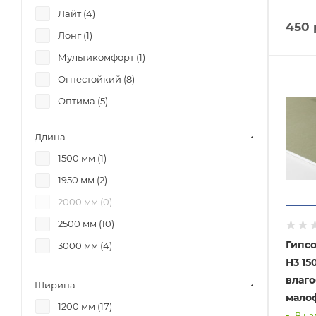
Лайт (
4
)
450
Лонг (
1
)
Мультикомфорт (
1
)
Огнестойкий (
8
)
Оптима (
5
)
Стронг (
3
)
Длина
1500 мм (
1
)
1950 мм (
2
)
2000 мм (
0
)
2500 мм (
10
)
Гипсо
3000 мм (
4
)
Н3 15
влаг
Ширина
малоф
1200 мм (
17
)
В на