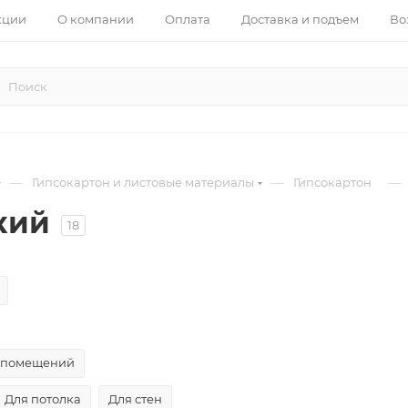
кции
О компании
Оплата
Доставка и подъем
Во
—
—
—
Гипсокартон и листовые материалы
Гипсокартон
кий
18
х помещений
Для потолка
Для стен