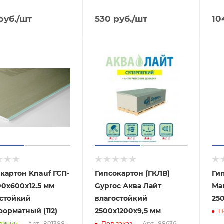
руб.
/шт
530
руб.
/шт
10
картон Knauf ГСП-
Гипсокартон (ГКЛВ)
Ги
00х600х12.5 мм
Gyproc Аква Лайт
Ма
остойкий
влагостойкий
25
орматный (112)
2500х1200х9,5 мм
П
личии
Арт.: 801388
Под заказ
Арт.: 88636