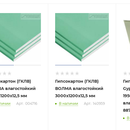
картон (ГКЛВ)
Гипсокартон (ГКЛВ)
Ги
А влагостойкий
ВОЛМА влагостойкий
Gy
1200х12,5 мм
3000х1200х12,5 мм
195
вла
личии
Арт.: 004716
В наличии
Арт.: 140959
88
В