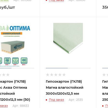
уб.
/шт
35
картон (ГКЛВ)
Гипсокартон (ГКЛВ)
Ги
oc Аква Оптима
Магма влагостойкий
Ма
остойкий
3000х1200х12,5 мм
вл
1200х12,5 мм (50)
250
Под заказ
Арт.: 2535
заказ
Арт.: 88633
П