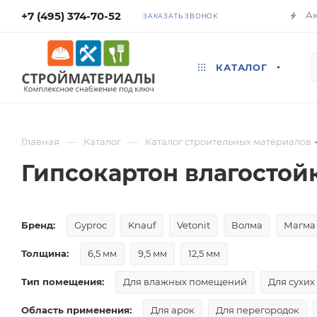
+7 (495) 374-70-52
А
ЗАКАЗАТЬ ЗВОНОК
КАТАЛОГ
—
—
Главная
Каталог
Каталог строительных материалов
Гипсокартон влагостой
Бренд:
Gyproc
Knauf
Vetonit
Волма
Магма
Толщина:
6,5 мм
9,5 мм
12,5 мм
Тип помещения:
Для влажных помещений
Для сухи
Область применения:
Для арок
Для перегородок