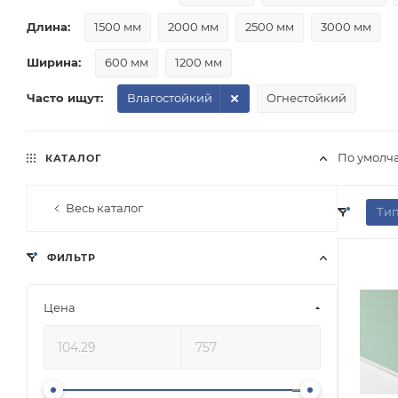
Длина:
1500 мм
2000 мм
2500 мм
3000 мм
Ширина:
600 мм
1200 мм
Часто ищут:
Влагостойкий
Огнестойкий
По умолч
КАТАЛОГ
Весь каталог
Тип
ФИЛЬТР
Цена