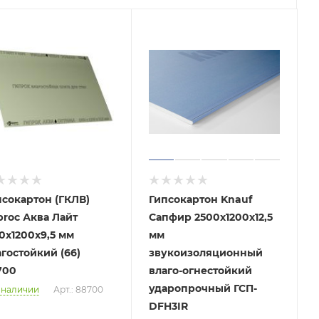
псокартон (ГКЛВ)
Гипсокартон Knauf
proc Аква Лайт
Сапфир 2500x1200х12,5
0х1200х9,5 мм
мм
гостойкий (66)
звукоизоляционный
700
влаго-огнестойкий
ударопрочный ГСП-
 наличии
Арт.: 88700
DFH3IR