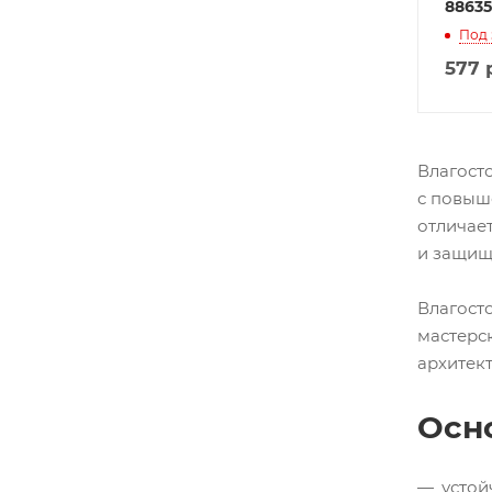
88635
Под 
577
р
Влагост
с повыш
отличае
и защищ
Влагост
мастерск
архитек
Осн
устой