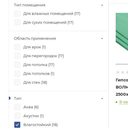
Тип помещения
Для влажных помещений (
17
)
Для сухих помещений (
17
)
Область применения
Для арок (
1
)
Для перегородок (
17
)
Для потолка (
17
)
Для потолков (
1
)
Гипсо
Для стен (
18
)
ВОЛМ
2500х
Тип
В на
Аква (
6
)
Акустик (
1
)
Влагостойкий (
18
)