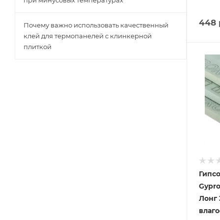
при минусовых температурах
448
Почему важно использовать качественный
клей для термопанелей с клинкерной
плиткой
Гипсо
Gypr
Лонг 
влаго