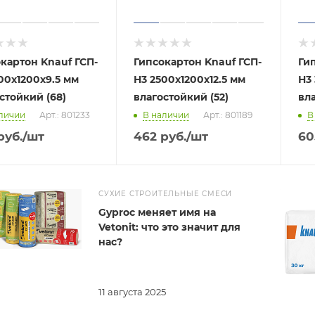
картон Knauf ГСП-
Гипсокартон Knauf ГСП-
Ги
00x1200х9.5 мм
Н3 2500x1200х12.5 мм
Н3 
стойкий (68)
влагостойкий (52)
вла
личии
Арт.: 801233
В наличии
Арт.: 801189
В
руб.
/шт
462
руб.
/шт
60
СУХИЕ СТРОИТЕЛЬНЫЕ СМЕСИ
Gyproc меняет имя на
Vetonit: что это значит для
нас?
11 августа 2025