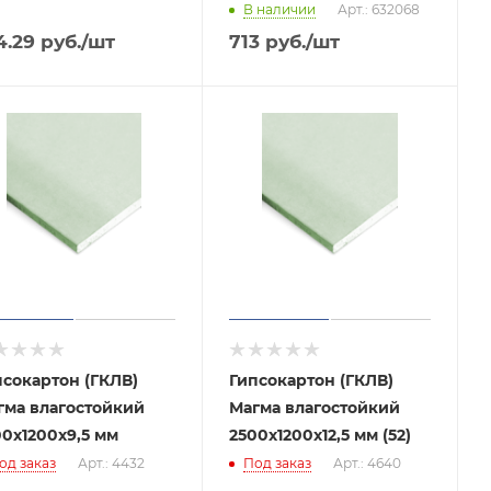
В наличии
Арт.: 632068
4.29
руб.
/шт
713
руб.
/шт
псокартон (ГКЛВ)
Гипсокартон (ГКЛВ)
гма влагостойкий
Магма влагостойкий
00х1200х9,5 мм
2500х1200х12,5 мм (52)
од заказ
Арт.: 4432
Под заказ
Арт.: 4640