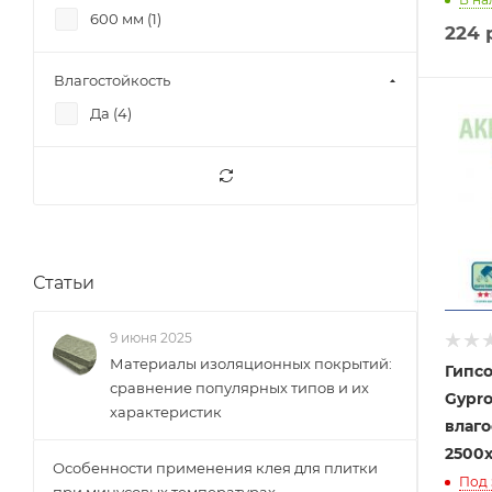
600 мм (
1
)
224
р
Влагостойкость
Да (
4
)
Статьи
9 июня 2025
Материалы изоляционных покрытий:
Гипсо
сравнение популярных типов и их
Gypr
характеристик
влаг
2500х
Особенности применения клея для плитки
Под 