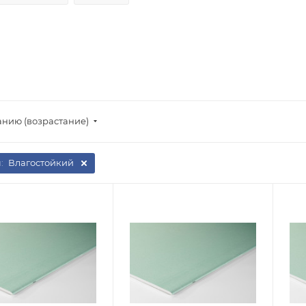
анию (возрастание)
:
Влагостойкий