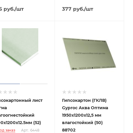
6
руб.
/шт
377
руб.
/шт
псокартонный лист
Гипсокартон (ГКЛВ)
гма
Gyproc Аква Оптима
агоогнестойкий
1950х1200х12,5 мм
0х1200х12.5мм (52)
влагостойкий (50)
88702
од заказ
Арт.: 6448