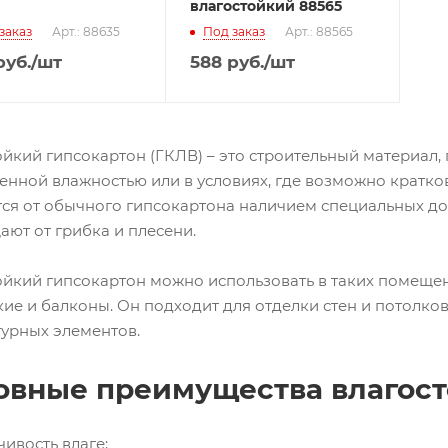
влагостойкий 88565
заказ
Арт.: 88635
Под заказ
Арт.: 88565
уб.
/шт
588
руб.
/шт
ойкий гипсокартон (ГКЛВ) – это строительный материал
енной влажностью или в условиях, где возможно кратко
тся от обычного гипсокартона наличием специальных до
ают от грибка и плесени.
ойкий гипсокартон можно использовать в таких помещени
ие и балконы. Он подходит для отделки стен и потолков,
турных элементов.
овные преимущества влагост
чивость влаге;