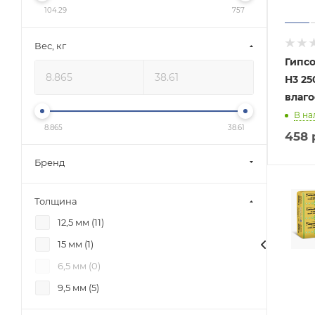
104.29
757
Вес, кг
Гипсо
Н3 25
влаго
В на
8.865
38.61
458
Бренд
Толщина
12,5 мм (
11
)
15 мм (
1
)
6,5 мм (
0
)
9,5 мм (
5
)