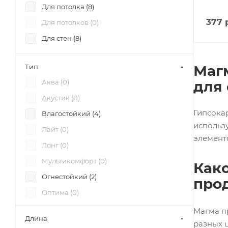
Для потолка (
8
)
377
р
Для потолков (
0
)
Для стен (
8
)
Маг
Тип
Аква (
0
)
для
Акустик (
0
)
Гипсока
Влагостойкий (
4
)
использу
Лайт (
0
)
элемент
Лонг (
0
)
Мультикомфорт (
0
)
Как
Огнестойкий (
2
)
про
Оптима (
0
)
Стронг (
0
)
Магма п
Длина
разных 