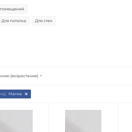
х помещений
Для потолка
Для стен
анию (возрастание)
енд:
Магма