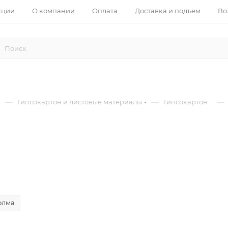
кции
О компании
Оплата
Доставка и подъем
Во
—
—
—
Гипсокартон и листовые материалы
Гипсокартон
олма