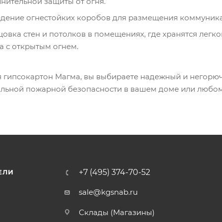
нительной защиты от огня.
дение огнестойких коробов для размещения коммуника
овка стен и потолков в помещениях, где хранятся лег
а с открытым огнем.
 гипсокартон Магма, вы выбираете надежный и негорюч
льной пожарной безопасности в вашем доме или любом
+7 (495) 374-70-52
ЕЛИ
sale@kgsnab.ru
Склады (Магазины)