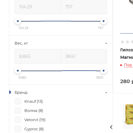
104.29
757
Вес, кг
Гипсо
Магма
Под 
8.865
38.61
280
Бренд
Knauf (
13
)
Волма (
8
)
Vetonit (
19
)
Gyproc (
8
)