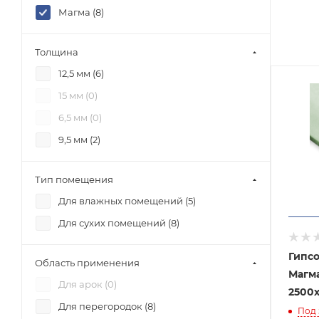
Магма (
8
)
Толщина
12,5 мм (
6
)
15 мм (
0
)
6,5 мм (
0
)
9,5 мм (
2
)
Тип помещения
Для влажных помещений (
5
)
Для сухих помещений (
8
)
Гипсо
Область применения
Магм
Для арок (
0
)
2500х
Для перегородок (
8
)
Под 