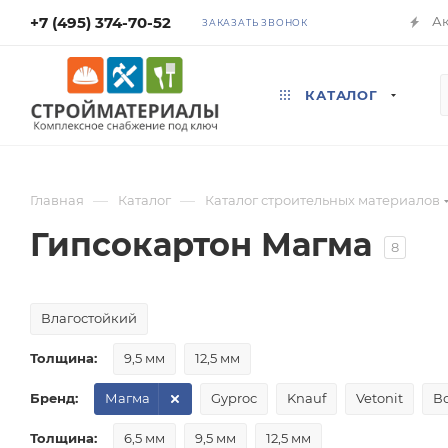
+7 (495) 374-70-52
А
ЗАКАЗАТЬ ЗВОНОК
КАТАЛОГ
—
—
Главная
Каталог
Каталог строительных материалов
Гипсокартон Магма
8
Влагостойкий
Толщина:
9,5 мм
12,5 мм
Бренд:
Магма
Gyproc
Knauf
Vetonit
В
Толщина:
6,5 мм
9,5 мм
12,5 мм