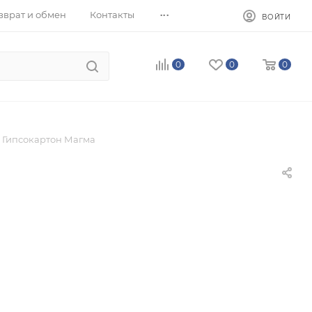
...
зврат и обмен
Контакты
ВОЙТИ
0
0
0
Гипсокартон Магма