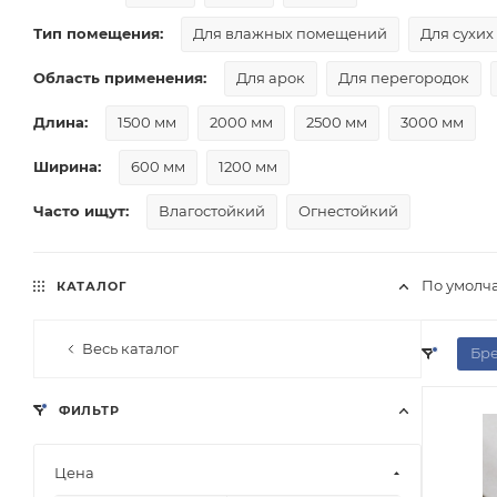
Тип помещения:
Для влажных помещений
Для сухи
Область применения:
Для арок
Для перегородок
Длина:
1500 мм
2000 мм
2500 мм
3000 мм
Ширина:
600 мм
1200 мм
Часто ищут:
Влагостойкий
Огнестойкий
По умолч
КАТАЛОГ
Весь каталог
Бр
ФИЛЬТР
Цена