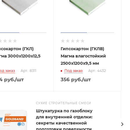
псокартон (ГКЛ)
Гипсокартон (ГКЛВ)
ма 3000х1200х12,5
Магма влагостойкий
2500х1200х9,5 мм
од заказ
Арт.: 8311
Под заказ
Арт.: 4432
4
руб.
/шт
356
руб.
/шт
СУХИЕ СТРОИТЕЛЬНЫЕ СМЕСИ
Штукатурка по газоблоку
для внутренней отделки:
секреты качественной
подготовки поверхности