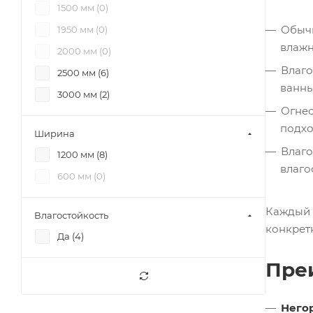
1500 мм (
0
)
Обычн
1950 мм (
0
)
влажн
2000 мм (
0
)
Влаго
2500 мм (
6
)
ванны
3000 мм (
2
)
Огнес
подхо
Ширина
Влаго
1200 мм (
8
)
влаго
600 мм (
0
)
Каждый 
Влагостойкость
конкретн
Да (
4
)
Пре
Него