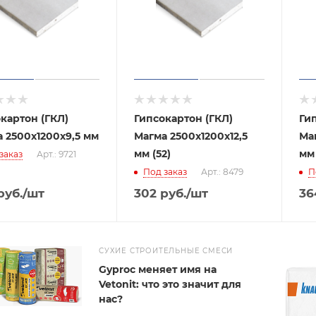
картон (ГКЛ)
Гипсокартон (ГКЛ)
Ги
 2500х1200х9,5 мм
Магма 2500х1200х12,5
Маг
мм (52)
мм
заказ
Арт.: 9721
Под заказ
Арт.: 8479
П
руб.
/шт
302
руб.
/шт
36
СУХИЕ СТРОИТЕЛЬНЫЕ СМЕСИ
Gyproc меняет имя на
Vetonit: что это значит для
нас?