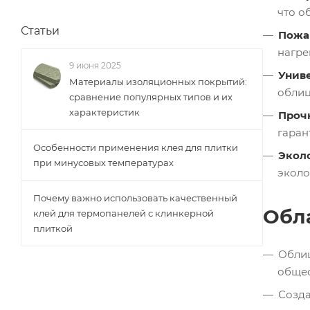
что о
Статьи
Пожа
нагре
9 июня 2025
Униве
Материалы изоляционных покрытий:
облиц
сравнение популярных типов и их
характеристик
Прочн
гаран
Особенности применения клея для плитки
Экол
при минусовых температурах
эколо
Почему важно использовать качественный
Обл
клей для термопанелей с клинкерной
плиткой
Облиц
общес
Созда