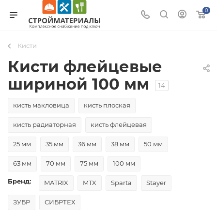
0
Кисти
Кисти флейцевые
шириной 100 мм
14
кисть макловица
кисть плоская
кисть радиаторная
кисть флейцевая
25 мм
35 мм
36 мм
38 мм
50 мм
63 мм
70 мм
75 мм
100 мм
Бренд:
MATRIX
MTX
Sparta
Stayer
ЗУБР
СИБРТЕХ