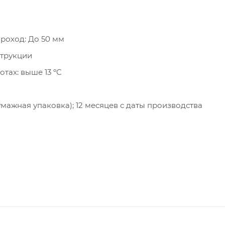
роход: До 50 мм
струкции
тах: выше 13 ºС
умажная упаковка); 12 месяцев с даты производства