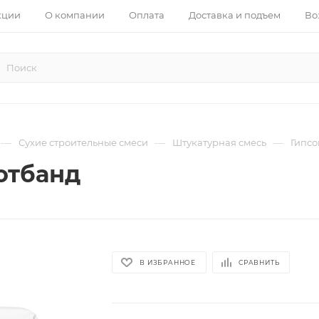
кции
О компании
Оплата
Доставка и подъем
Во
—
—
—
Сухие строительные смеси
Штукатурная смесь
Гипсо
отбанд
В ИЗБРАННОЕ
СРАВНИТЬ