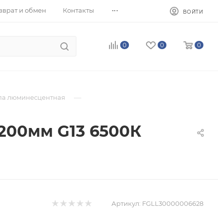
...
зврат и обмен
Контакты
ВОЙТИ
0
0
0
—
па люминесцентная
1200мм G13 6500К
Артикул:
FGLL30000006628