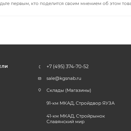
дьте первым, кто поделится своим мнением об этом тов
+7 (495) 374-70-52
ЕЛИ
sale@kgsnab.ru
Склады (Магазины)
91-км МКАД, Стройдвор ЯУЗА
41-км МКАД, Стройрынок
Славянский мир