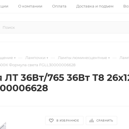
кции
О компании
Оплата
Доставка и подъем
Во
—
—
—
ещение
Лампочки
Лампы люминесцентные
Лам
6500К Формула света FGLL30000006628
ЛТ 36Вт/765 36Вт T8 26х
000006628
В ИЗБРАННОЕ
СРАВНИТЬ