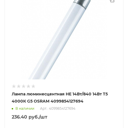
Лампа люминесцентная HE 14Вт/840 14Вт T5
4000К G5 OSRAM 4099854127694
В наличии
Арт.: 4099854127694
236.40
руб.
/шт