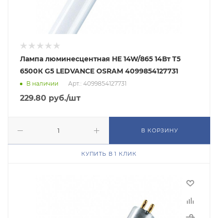
Лампа люминесцентная HE 14W/865 14Вт T5
6500К G5 LEDVANCE OSRAM 4099854127731
В наличии
Арт.: 4099854127731
229.80
руб.
/шт
В КОРЗИНУ
КУПИТЬ В 1 КЛИК