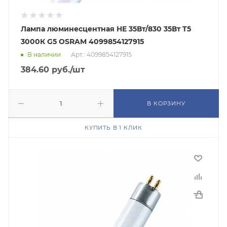
Лампа люминесцентная HE 35Вт/830 35Вт T5
3000К G5 OSRAM 4099854127915
В наличии
Арт.: 4099854127915
384.60
руб.
/шт
В КОРЗИНУ
КУПИТЬ В 1 КЛИК