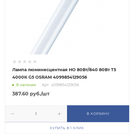
Лампа люминесцентная HO 80Вт/840 80Вт T5
4000К G5 OSRAM 4099854129056
В наличии
Арт.: 4099854129056
387.60
руб.
/шт
В КОРЗИНУ
КУПИТЬ В 1 КЛИК