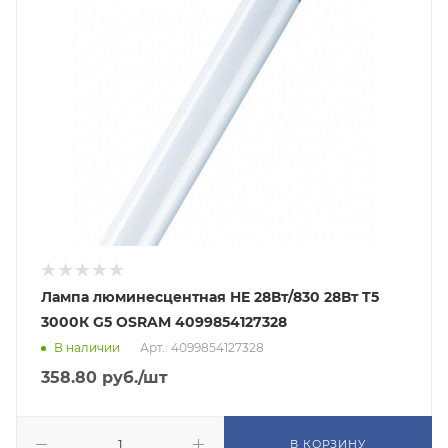
Лампа люминесцентная HE 28Вт/830 28Вт T5
3000К G5 OSRAM 4099854127328
В наличии
Арт.: 4099854127328
358.80
руб.
/шт
В КОРЗИНУ