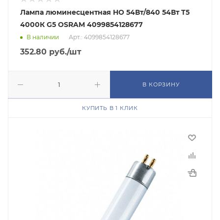
Лампа люминесцентная HO 54Вт/840 54Вт T5
4000К G5 OSRAM 4099854128677
В наличии
Арт.: 4099854128677
352.80
руб.
/шт
В КОРЗИНУ
КУПИТЬ В 1 КЛИК