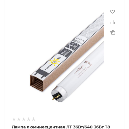
Лампа люминесцентная ЛТ 36Вт/640 36Вт T8