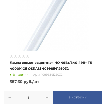
Лампа люминесцентная HO 49Вт/840 49Вт T5
4000К G5 OSRAM 4099854129032
В наличии
Арт.: 4099854129032
387.60
руб.
/шт
В КОРЗИНУ