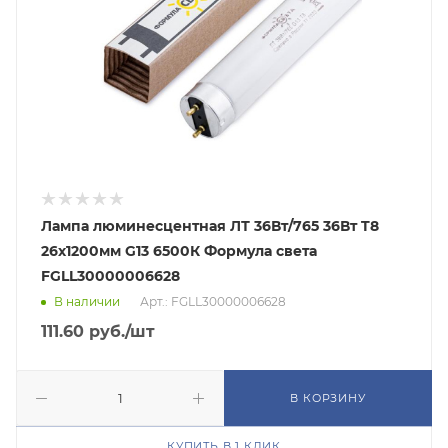
Лампа люминесцентная ЛТ 36Вт/765 36Вт T8
26х1200мм G13 6500К Формула света
FGLL30000006628
В наличии
Арт.: FGLL30000006628
111.60
руб.
/шт
В КОРЗИНУ
КУПИТЬ В 1 КЛИК