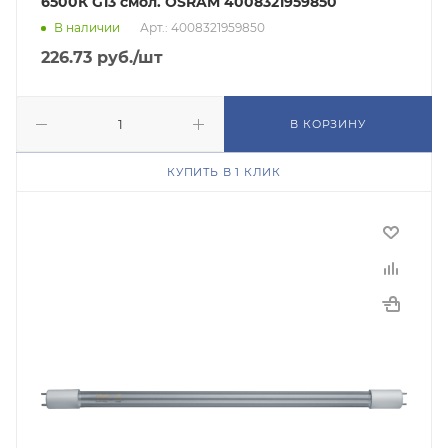
6500К G13 смол. OSRAM 4008321959850
В наличии
Арт.: 4008321959850
226.73
руб.
/шт
В КОРЗИНУ
КУПИТЬ В 1 КЛИК