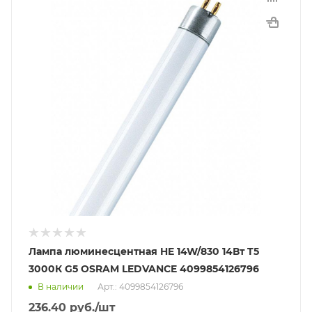
Лампа люминесцентная HE 14W/830 14Вт T5
3000К G5 OSRAM LEDVANCE 4099854126796
В наличии
Арт.: 4099854126796
236.40
руб.
/шт