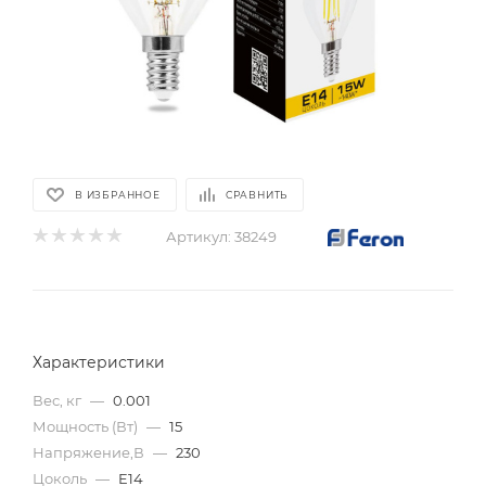
В ИЗБРАННОЕ
СРАВНИТЬ
Артикул:
38249
Характеристики
Вес, кг
—
0.001
Мощность (Вт)
—
15
Напряжение,В
—
230
Цоколь
—
E14