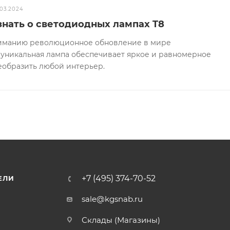
.03.2024
 знать о светодиодных лампах T8
иманию революционное обновление в мире
а уникальная лампа обеспечивает яркое и равномерное
еобразить любой интерьер.
+7 (495) 374-70-52
ЕЛИ
sale@kgsnab.ru
Склады (Магазины)