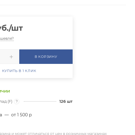
б.
/шт
ешевле?
В КОРЗИНУ
КУПИТЬ В 1 КЛИК
ичии
ад (F)
126
шт
?
ра
—
от 1 500 р
азина и может отличаться от цен в розничных магазинах