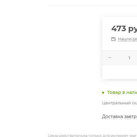
473
ру
Нашли д
Товар в нал
Центральный скл
Доставка завт
Цена действительна только для интернет-маг