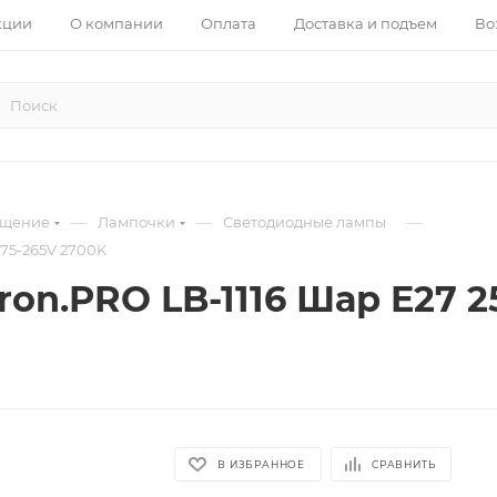
кции
О компании
Оплата
Доставка и подъем
Во
—
—
—
ещение
Лампочки
Светодиодные лампы
175-265V 2700K
on.PRO LB-1116 Шар E27 2
В ИЗБРАННОЕ
СРАВНИТЬ