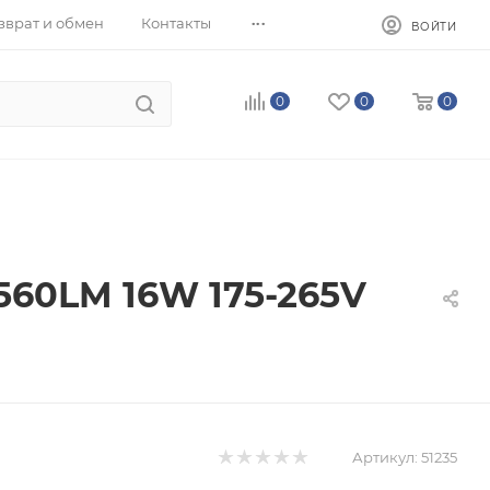
...
зврат и обмен
Контакты
ВОЙТИ
0
0
0
560LM 16W 175-265V
Артикул:
51235