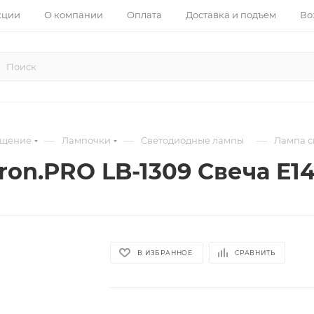
кции
О компании
Оплата
Доставка и подъем
Во
—
—
—
ещение
Лампочки
Светодиодные лампы
Лампа с
on.PRO LB-1309 Свеча E1
В ИЗБРАННОЕ
СРАВНИТЬ