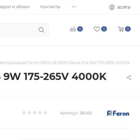
...
зврат и обмен
Контакты
ВОЙТИ
0
0
0
ветодиодная Feron.PRO LB-1309 Свеча E14 9W 175-265V 4000K
4 9W 175-265V 4000K
Артикул:
38060