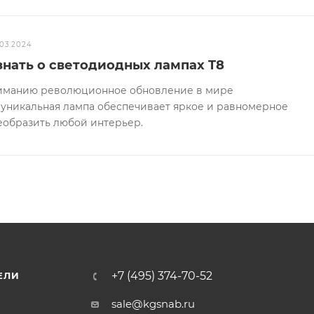
.03.2024
 знать о светодиодных лампах T8
иманию революционное обновление в мире
а уникальная лампа обеспечивает яркое и равномерное
еобразить любой интерьер.
+7 (495) 374-70-52
ЕЛИ
sale@kgsnab.ru