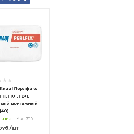
 Knauf Перлфикс
ГП, ГКЛ, ГВЛ,
овый монтажный
 (40)
личии
Арт.: 3110
руб.
/шт