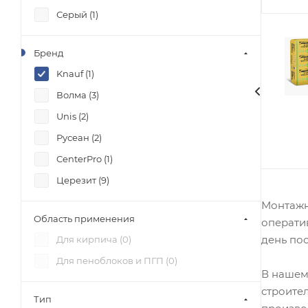
Серый (
1
)
Бренд
Knauf (
1
)
Волма (
3
)
Unis (
2
)
Русеан (
2
)
CenterPro (
1
)
Церезит (
9
)
Монтажн
Область применения
операти
день по
Для кирпича (
0
)
Для пеноблоков и ПГП (
0
)
В нашем
строите
Тип