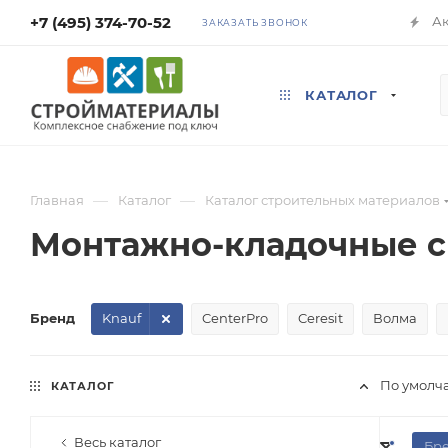
+7 (495) 374-70-52
А
ЗАКАЗАТЬ ЗВОНОК
КАТАЛОГ
—
—
Главная
Каталог
Каталог строительных материалов
Монтажно-кладочные с
Бренд
Knauf
CenterPro
Ceresit
Волма
По умолч
КАТАЛОГ
Весь каталог
Бр