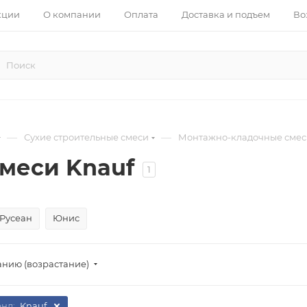
кции
О компании
Оплата
Доставка и подъем
Во
—
—
Сухие строительные смеси
Монтажно-кладочные смес
меси Knauf
1
Русеан
Юнис
анию (возрастание)
енд:
Knauf