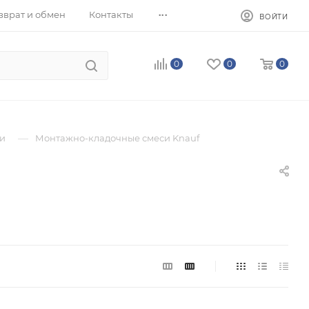
...
зврат и обмен
Контакты
ВОЙТИ
0
0
0
—
и
Монтажно-кладочные смеси Knauf