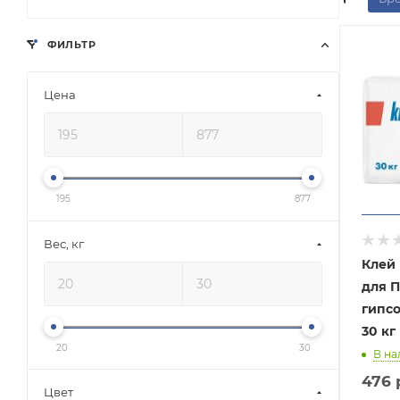
ФИЛЬТР
Цена
195
877
Вес, кг
Клей
для П
гипс
30 кг
20
30
В на
476
Цвет