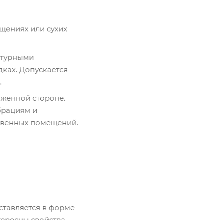
щениях или сухих
атурными
ках. Допускается
.
яженной стороне.
брациям и
твенных помещений.
ставляется в форме
тересны свойства