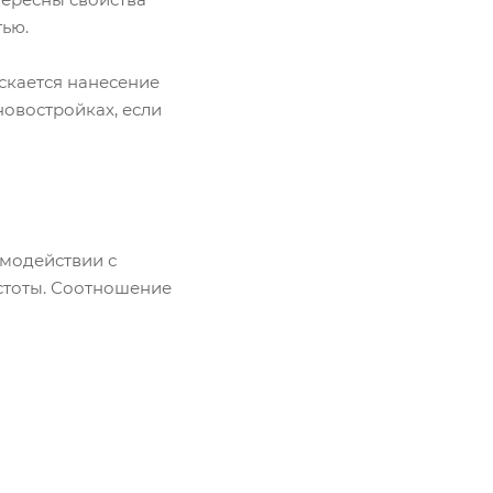
ью.
скается нанесение
новостройках, если
имодействии с
стоты. Соотношение