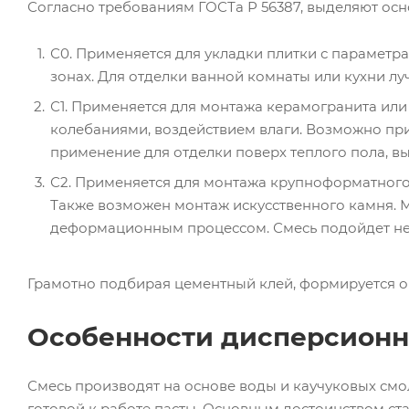
Согласно требованиям ГОСТа Р 56387, выделяют осн
С0. Применяется для укладки плитки с параметр
зонах. Для отделки ванной комнаты или кухни л
С1. Применяется для монтажа керамогранита или
колебаниями, воздействием влаги. Возможно при
применение для отделки поверх теплого пола, вы
С2. Применяется для монтажа крупноформатного
Также возможен монтаж искусственного камня. М
деформационным процессом. Смесь подойдет не 
Грамотно подбирая цементный клей, формируется о
Особенности дисперсионн
Смесь производят на основе воды и каучуковых смо
готовой к работе пасты. Основным достоинством ст