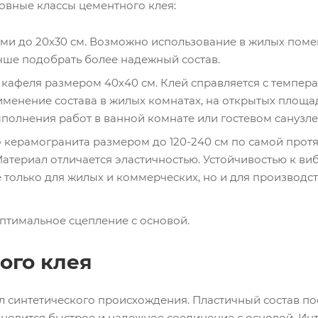
овные классы цементного клея:
ами до 20х30 см. Возможно использование в жилых поме
учше подобрать более надежный состав.
 кафеля размером 40х40 см. Клей справляется с темпер
менение состава в жилых комнатах, на открытых площад
полнения работ в ванной комнате или гостевом санузле
 керамогранита размером до 120-240 см по самой прот
атериал отличается эластичностью. Устойчивостью к ви
только для жилых и коммерческих, но и для производс
птимальное сцепление с основой.
ого клея
л синтетического происхождения. Пластичный состав по
ановится быстрое и надежное соединение с основой. Ин