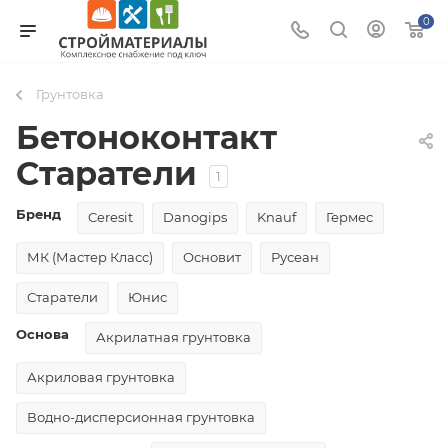
0
Грунтовка
Бетоноконтакт
Старатели
1
Бренд
Ceresit
Danogips
Knauf
Гермес
МК (Мастер Класс)
Основит
Русеан
Старатели
Юнис
Основа
Акрилатная грунтовка
Акриловая грунтовка
Водно-дисперсионная грунтовка