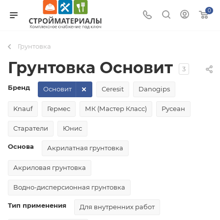
0
Грунтовка
Грунтовка Основит
3
Бренд
Основит
Ceresit
Danogips
Knauf
Гермес
МК (Мастер Класс)
Русеан
Старатели
Юнис
Основа
Акрилатная грунтовка
Акриловая грунтовка
Водно-дисперсионная грунтовка
Тип применения
Для внутренних работ