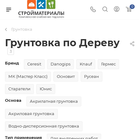
0
Грунтовка
Грунтовка по Дереву
3
Бренд
Ceresit
Danogips
Knauf
Гермес
МК (Мастер Класс)
Основит
Русеан
Старатели
Юнис
Основа
Акрилатная грунтовка
Акриловая грунтовка
Водно-дисперсионная грунтовка
Тип применения
Для внутренних работ