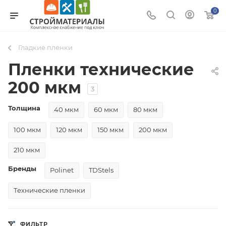
0
Гладкие пленки
Пленки технические
200 мкм
3
Толщина
40 мкм
60 мкм
80 мкм
100 мкм
120 мкм
150 мкм
200 мкм
210 мкм
Бренды
Polinet
TDStels
Технические пленки
ФИЛЬТР