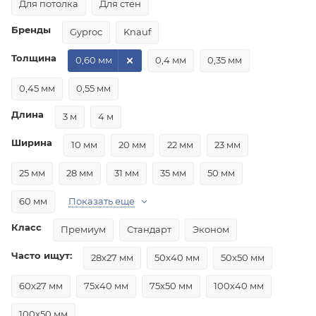
Для потолка
Для стен
Бренды
Gyproc
Knauf
Толщина
0,60 мм
0,4 мм
0,35 мм
0,45 мм
0,55 мм
Длина
3 м
4 м
Ширина
10 мм
20 мм
22 мм
23 мм
25 мм
28 мм
31 мм
35 мм
50 мм
60 мм
Показать еще
Класс
Премиум
Стандарт
Эконом
Часто ищут:
28x27 мм
50x40 мм
50x50 мм
60x27 мм
75x40 мм
75x50 мм
100x40 мм
100x50 мм