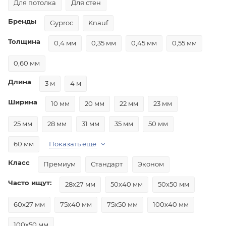
Для потолка
Для стен
Бренды
Gyproc
Knauf
Толщина
0,4 мм
0,35 мм
0,45 мм
0,55 мм
0,60 мм
Длина
3 м
4 м
Ширина
10 мм
20 мм
22 мм
23 мм
25 мм
28 мм
31 мм
35 мм
50 мм
60 мм
Показать еще
Класс
Премиум
Стандарт
Эконом
Часто ищут:
28x27 мм
50x40 мм
50x50 мм
60x27 мм
75x40 мм
75x50 мм
100x40 мм
100x50 мм