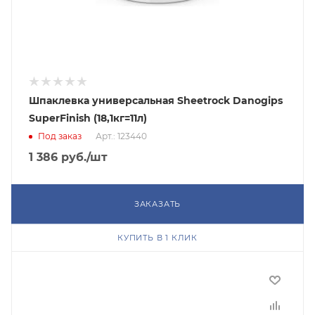
Шпаклевка универсальная Sheetrock Danogips
SuperFinish (18,1кг=11л)
Под заказ
Арт.: 123440
1 386
руб.
/шт
ЗАКАЗАТЬ
КУПИТЬ В 1 КЛИК