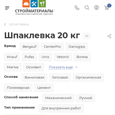
0
Шпатлевка
Шпаклевка 20 кг
58
Бренд
Bergauf
CenterPro
Danogips
Knauf
Pufas
Unis
Vetonit
Волма
Магма
Основит
Показать еще
Основа
Виниловая
Гипсовая
Органическая
Полимерная
Цемент
Способ нанесения
Механический
Ручной
Тип применения
Для внутренних работ