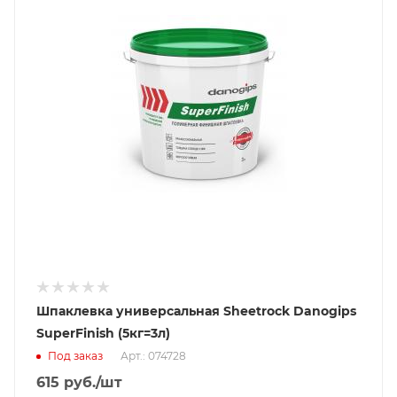
Шпаклевка универсальная Sheetrock Danogips
SuperFinish (5кг=3л)
Под заказ
Арт.: 074728
615
руб.
/шт