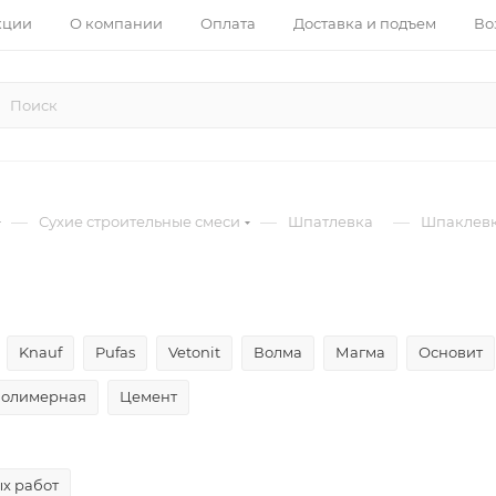
кции
О компании
Оплата
Доставка и подъем
Во
—
—
—
Сухие строительные смеси
Шпатлевка
Шпаклевк
Knauf
Pufas
Vetonit
Волма
Магма
Основит
олимерная
Цемент
х работ