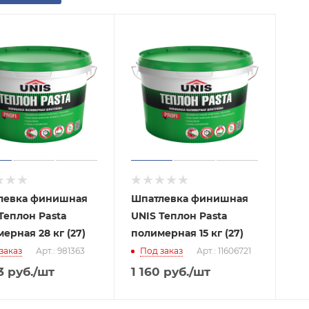
левка финишная
Шпатлевка финишная
Теплон Pasta
UNIS Теплон Pasta
ерная 28 кг (27)
полимерная 15 кг (27)
заказ
Арт.: 981363
Под заказ
Арт.: 11606721
3
руб.
/шт
1 160
руб.
/шт