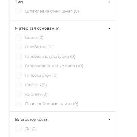
Тип
Пазогребневые плиты (
2
)
Шпаклевка финишная (
0
)
Стеклохолст (
2
)
Цементная штукатурка (
2
)
Материал основания
Бетон (
0
)
Газобетон (
0
)
Гипсовая штукатурка (
0
)
Гипсоволокнистые листы (
0
)
Гипсокартон (
0
)
Камень (
0
)
Кирпич (
0
)
Пазогребневые плиты (
0
)
Стеклохолст (
0
)
Влагостойкость
Цементная штукатурка (
0
)
Да (
0
)
Швы гипсокартона (
0
)