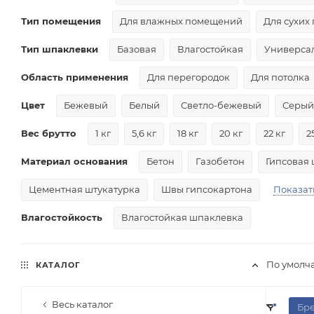
Тип помещения
Для влажных помещений
Для сухих
Тип шпаклевки
Базовая
Влагостойкая
Универса
Область применения
Для перегородок
Для потолка
Цвет
Бежевый
Белый
Светло-бежевый
Серый
Вес брутто
1 кг
5,6 кг
18 кг
20 кг
22 кг
2
Материал основания
Бетон
Газобетон
Гипсовая 
Цементная штукатурка
Швы гипсокартона
Показат
Влагостойкость
Влагостойкая шпаклевка
По умолч
КАТАЛОГ
Весь каталог
Бр