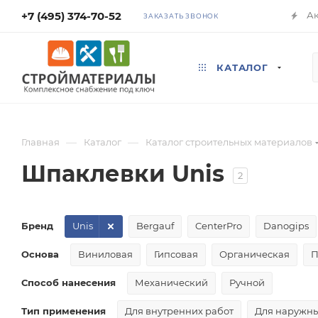
+7 (495) 374-70-52
А
ЗАКАЗАТЬ ЗВОНОК
КАТАЛОГ
—
—
Главная
Каталог
Каталог строительных материалов
Шпаклевки Unis
2
Бренд
Unis
Bergauf
CenterPro
Danogips
Основа
Виниловая
Гипсовая
Органическая
П
Способ нанесения
Механический
Ручной
Тип применения
Для внутренних работ
Для наружны