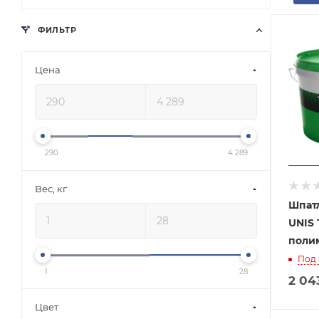
ФИЛЬТР
Цена
290
4 289
Вес, кг
Шпат
UNIS 
полим
Под 
1
28
2 04
Цвет