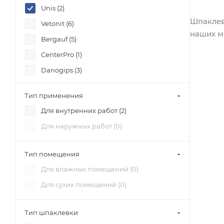
Unis (
2
)
Шпаклевк
Vetonit (
6
)
наших м
Bergauf (
5
)
CenterPro (
1
)
Danogips (
3
)
Pufas (
3
)
Тип применения
Магма (
2
)
Для внутренних работ (
2
)
Основит (
5
)
Для наружных работ (
0
)
Церезит (
4
)
Тип помещения
Для влажных помещений (
0
)
Для сухих помещений (
0
)
Тип шпаклевки