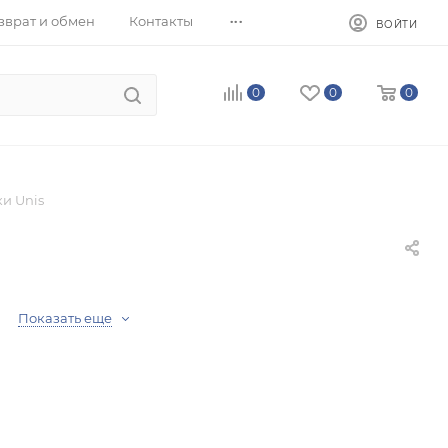
...
зврат и обмен
Контакты
ВОЙТИ
0
0
0
и Unis
Показать еще