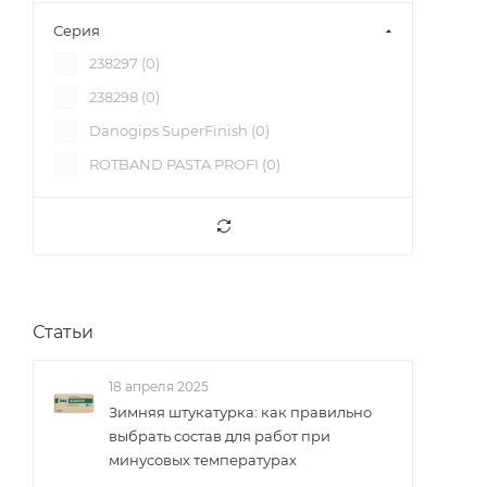
Штукатурка (
0
)
Серия
238297 (
0
)
238298 (
0
)
Danogips SuperFinish (
0
)
ROTBAND PASTA PROFI (
0
)
Статьи
18 апреля 2025
Зимняя штукатурка: как правильно
выбрать состав для работ при
минусовых температурах