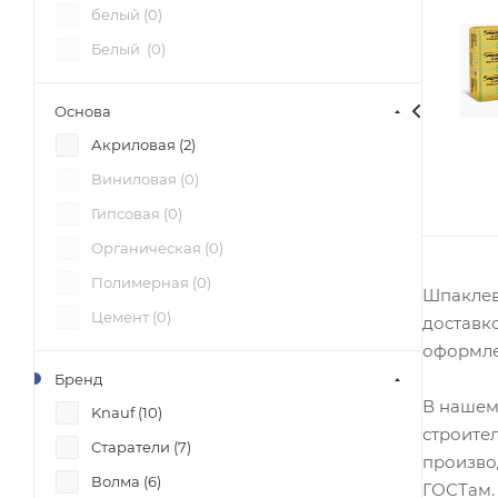
белый (
0
)
Белый (
0
)
Основа
Акриловая (
2
)
Виниловая (
0
)
Гипсовая (
0
)
Органическая (
0
)
Полимерная (
0
)
Шпаклевк
Цемент (
0
)
доставк
оформле
Бренд
В нашем
Knauf (
10
)
строите
Старатели (
7
)
произво
Волма (
6
)
ГОСТам.