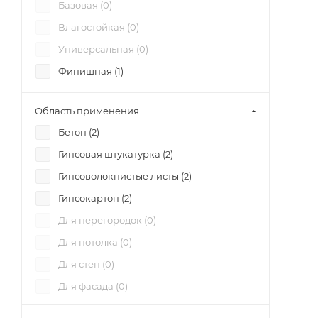
Базовая (
0
)
Влагостойкая (
0
)
Универсальная (
0
)
Финишная (
1
)
Область применения
Бетон (
2
)
Гипсовая штукатурка (
2
)
Гипсоволокнистые листы (
2
)
Гипсокартон (
2
)
Для перегородок (
0
)
Для потолка (
0
)
Для стен (
0
)
Для фасада (
0
)
Для швов (
0
)