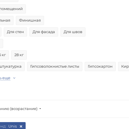
 помещений
льная
Финишная
Для стен
Для фасада
Для швов
5 кг
28 кг
штукатурка
Гипсоволокнистые листы
Гипсокартон
Кир
ь еще
анию (возрастание)
енд:
Unis