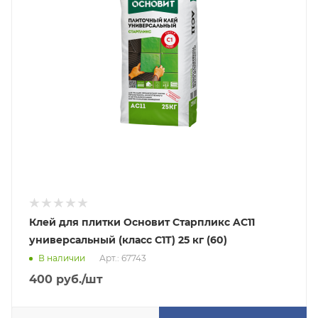
Клей для плитки Основит Старпликс AC11
универсальный (класс C1T) 25 кг (60)
В наличии
Арт.: 67743
400
руб.
/шт