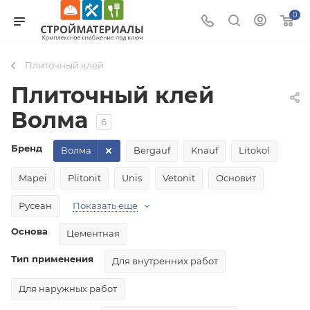
0
Плиточный клей
Плиточный клей
Волма
6
Бренд
Волма
Bergauf
Knauf
Litokol
Mapei
Plitonit
Unis
Vetonit
Основит
Русеан
Показать еще
Основа
Цементная
Тип применения
Для внутренних работ
Для наружных работ