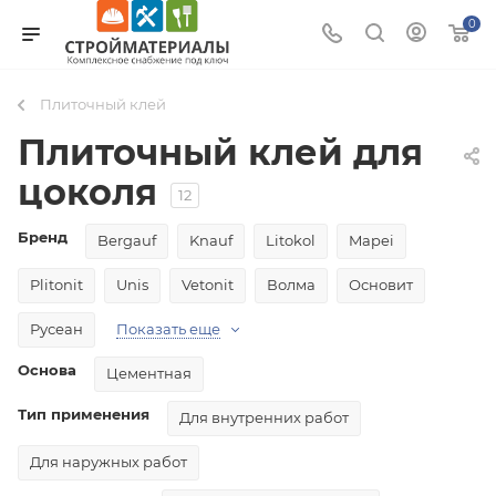
0
Плиточный клей
Плиточный клей для
цоколя
12
Бренд
Bergauf
Knauf
Litokol
Mapei
Plitonit
Unis
Vetonit
Волма
Основит
Русеан
Показать еще
Основа
Цементная
Тип применения
Для внутренних работ
Для наружных работ