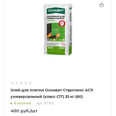
Клей для плитки Основит Старпликс AC11
универсальный (класс C1T) 25 кг (60)
В наличии
Арт.: 67743
400
руб.
/шт