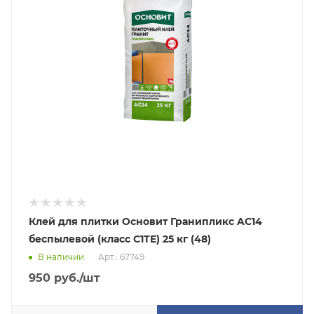
Клей для плитки Основит Гранипликс AC14
беспылевой (класс С1TE) 25 кг (48)
В наличии
Арт.: 67749
950
руб.
/шт