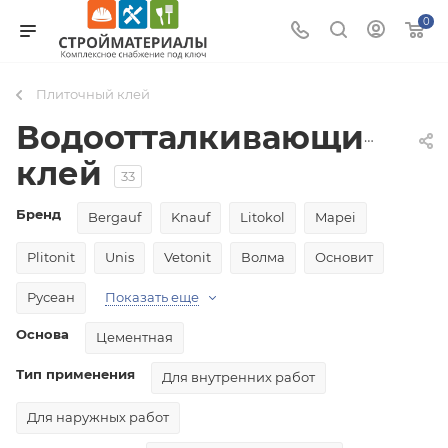
0
Плиточный клей
Водоотталкивающий
клей
33
Бренд
Bergauf
Knauf
Litokol
Mapei
Plitonit
Unis
Vetonit
Волма
Основит
Русеан
Показать еще
Основа
Цементная
Тип применения
Для внутренних работ
Для наружных работ