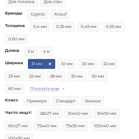
Для потолка
Для стен
Бренды
Gyproc
Knauf
Толщина
0,4 мм
0,35 мм
0,45 мм
0,55 мм
0,60 мм
Длина
3 м
4 м
Ширина
31 мм
10 мм
20 мм
22 мм
23 мм
25 мм
28 мм
35 мм
50 мм
60 мм
Показать еще
Класс
Премиум
Стандарт
Эконом
Часто ищут:
28x27 мм
50x40 мм
50x50 мм
60x27 мм
75x40 мм
75x50 мм
100x40 мм
100x50 мм