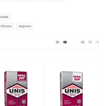
асада
е блоки
Кирпич