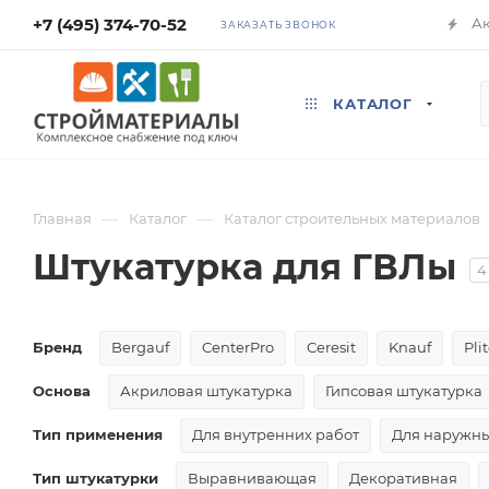
+7 (495) 374-70-52
А
ЗАКАЗАТЬ ЗВОНОК
КАТАЛОГ
—
—
Главная
Каталог
Каталог строительных материалов
Штукатурка для ГВЛы
4
Бренд
Bergauf
CenterPro
Ceresit
Knauf
Pli
Основа
Акриловая штукатурка
Гипсовая штукатурка
Тип применения
Для внутренних работ
Для наружны
Тип штукатурки
Выравнивающая
Декоративная