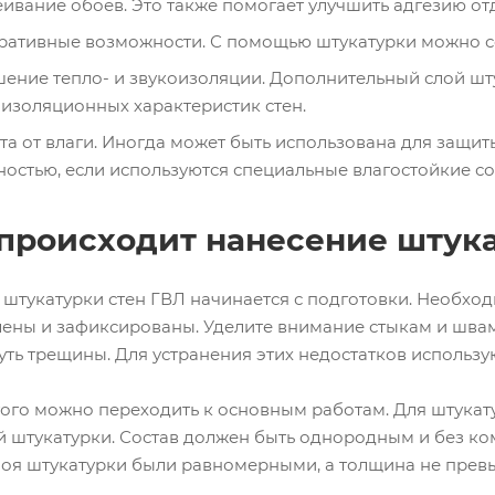
еивание обоев. Это также помогает улучшить адгезию о
ративные возможности. С помощью штукатурки можно с
шение тепло- и звукоизоляции. Дополнительный слой шт
оизоляционных характеристик стен.
та от влаги. Иногда может быть использована для защи
остью, если используются специальные влагостойкие со
 происходит нанесение штука
штукатурки стен ГВЛ начинается с подготовки. Необход
лены и зафиксированы. Уделите внимание стыкам и швам 
ть трещины. Для устранения этих недостатков использу
того можно переходить к основным работам. Для штукат
й штукатурки. Состав должен быть однородным и без ком
лоя штукатурки были равномерными, а толщина не превы