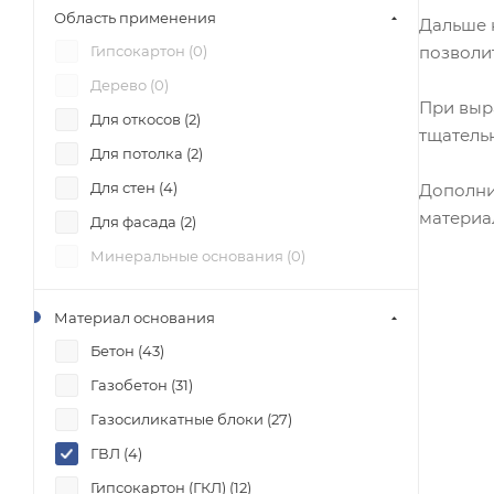
Область применения
Дальше 
Гипсокартон (
0
)
позволи
Дерево (
0
)
При выр
Для откосов (
2
)
тщатель
Для потолка (
2
)
Для стен (
4
)
Дополни
материа
Для фасада (
2
)
Минеральные основания (
0
)
Материал основания
Бетон (
43
)
Газобетон (
31
)
Газосиликатные блоки (
27
)
ГВЛ (
4
)
Гипсокартон (ГКЛ) (
12
)