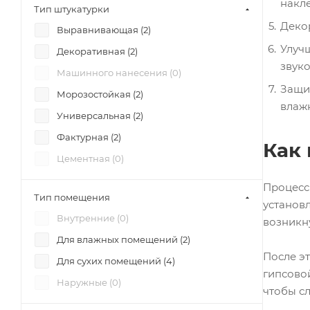
накл
Тип штукатурки
Деко
Выравнивающая (
2
)
Улуч
Декоративная (
2
)
звук
Машинного нанесения (
0
)
Защи
Морозостойкая (
2
)
влажн
Универсальная (
2
)
Фактурная (
2
)
Как
Цементная (
0
)
Процесс 
Тип помещения
установ
Внутренние (
0
)
возникну
Для влажных помещений (
2
)
После э
Для сухих помещений (
4
)
гипсово
Наружные (
0
)
чтобы с