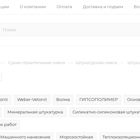
кции
О компании
Оплата
Доставка и подъем
Во
—
—
—
Сухие строительные смеси
Штукатурная смесь
Штука
tonit
Weber-Vetonit
Волма
ГИПСОПОЛИМЕР
Осно
Минеральная штукатурка
Силикатно-силиконовая штука
х работ
Машинного нанесения
Морозостойкая
Теплоизоляцион