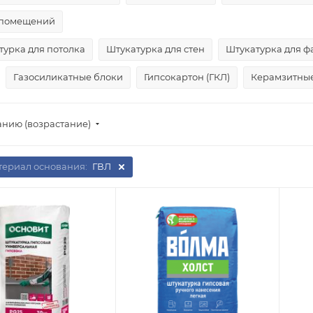
 помещений
турка для потолка
Штукатурка для стен
Штукатурка для ф
Газосиликатные блоки
Гипсокартон (ГКЛ)
Керамзитны
анию (возрастание)
ериал основания:
ГВЛ