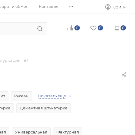
...
зврат и обмен
Контакты
ВОЙТИ
0
0
0
турка для ГВЛ
вит
Русеан
Показать еще
турка
Цементная штукатурка
ная
Универсальная
Фактурная