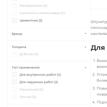
Минеральная (
0
)
Силикатно-силиконовая (
0
)
Цементная (
2
)
Штукатур
гипсока
наклеив
Бренд
Для
Толщина
до 60 мм (
0
)
Выра
важно
Тип применения
Устра
Для внутренних работ (
4
)
боле
Для наружных работ (
2
)
Повы
Машинный (
0
)
повре
Ручной (
0
)
Подг