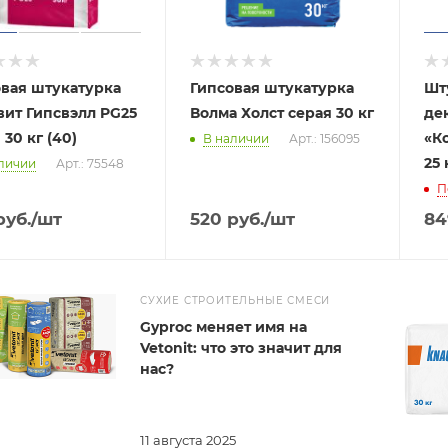
овая штукатурка
Гипсовая штукатурка
Шт
ит Гипсвэлл PG25
Волма Холст серая 30 кг
де
 30 кг (40)
«К
В наличии
Арт.: 156095
25 
личии
Арт.: 75548
П
уб.
/шт
520
руб.
/шт
84
СУХИЕ СТРОИТЕЛЬНЫЕ СМЕСИ
Gyproc меняет имя на
Vetonit: что это значит для
нас?
11 августа 2025