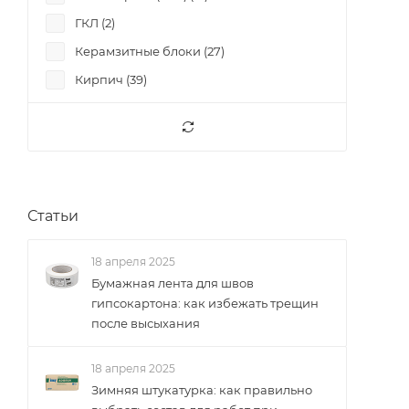
ГКЛ (
2
)
Керамзитные блоки (
27
)
Кирпич (
39
)
Цементно-известковая штукатурка (
2
)
Штукатурка (
30
)
Статьи
18 апреля 2025
Бумажная лента для швов
гипсокартона: как избежать трещин
после высыхания
18 апреля 2025
Зимняя штукатурка: как правильно