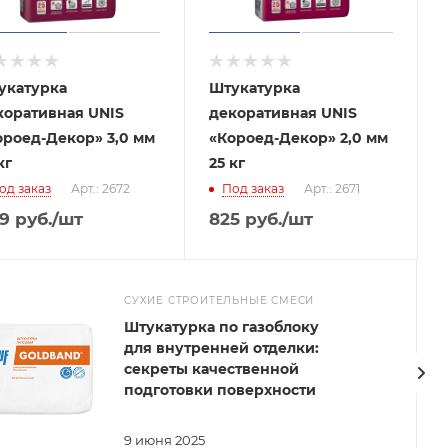
укатурка
Штукатурка
коративная UNIS
декоративная UNIS
ороед-Декор» 3,0 мм
«Короед-Декор» 2,0 мм
кг
25 кг
од заказ
Арт.: 2672
Под заказ
Арт.: 2671
9
руб.
/шт
825
руб.
/шт
СУХИЕ СТРОИТЕЛЬНЫЕ СМЕСИ
Штукатурка по газоблоку
для внутренней отделки:
секреты качественной
подготовки поверхности
9 июня 2025