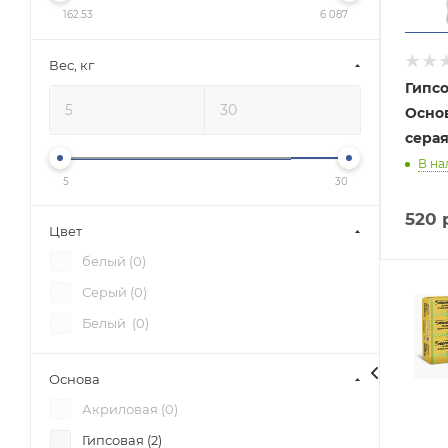
162.53
6 087
Вес, кг
Гипс
Основ
серая
В на
5
30
520
р
Цвет
белый (
0
)
Серый (
0
)
Белый (
0
)
Основа
Акриловая (
0
)
Гипсовая (
2
)