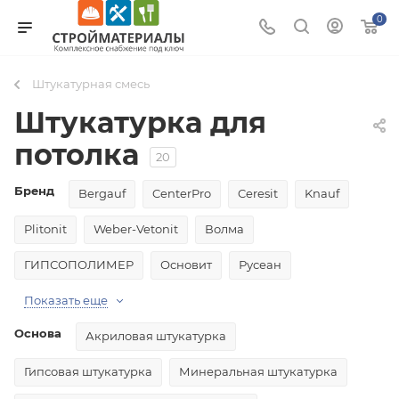
0
Штукатурная смесь
Штукатурка для
потолка
20
Бренд
Bergauf
CenterPro
Ceresit
Knauf
Plitonit
Weber-Vetonit
Волма
ГИПСОПОЛИМЕР
Основит
Русеан
Показать еще
Основа
Акриловая штукатурка
Гипсовая штукатурка
Минеральная штукатурка