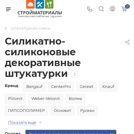
0
Штукатурная смесь
Силикатно-
силиконовые
декоративные
штукатурки
3
Бренд
Bergauf
CenterPro
Ceresit
Knauf
Plitonit
Weber-Vetonit
Волма
ГИПСОПОЛИМЕР
Основит
Русеан
Показать еще
Основа